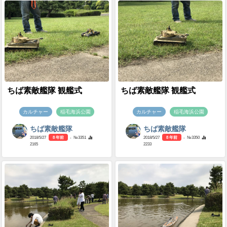
ちば素敵艦隊 観艦式
ちば素敵艦隊 観艦式
カルチャー
稲毛海浜公園
カルチャー
稲毛海浜公園
ちば素敵艦隊
ちば素敵艦隊
2018/5/27
8 年前
- №3351
2018/5/27
8 年前
- №3350
2165
2233