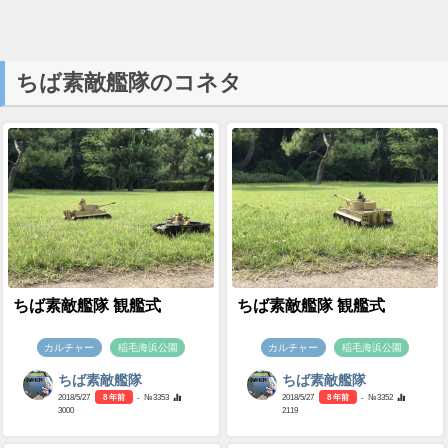
ちば素敵艦隊のコネタ
ちば素敵艦隊 観艦式
ちば素敵艦隊 観艦式
カルチャー
稲毛海浜公園
カルチャー
稲毛海浜公園
ちば素敵艦隊
ちば素敵艦隊
2018/5/27
8 年前
- №3353
2018/5/27
8 年前
- №3352
3000
2119