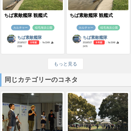
ちば素敵艦隊 観艦式
ちば素敵艦隊 観艦式
カルチャー
稲毛海浜公園
カルチャー
稲毛海浜公園
ちば素敵艦隊
ちば素敵艦隊
2018/5/27
8 年前
- №3349
2018/5/27
8 年前
- №3348
2159
2476
もっと見る
同じカテゴリーのコネタ