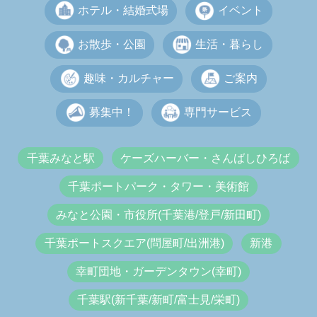
ホテル・結婚式場
イベント
お散歩・公園
生活・暮らし
趣味・カルチャー
ご案内
募集中！
専門サービス
千葉みなと駅
ケーズハーバー・さんばしひろば
千葉ポートパーク・タワー・美術館
みなと公園・市役所(千葉港/登戸/新田町)
千葉ポートスクエア(問屋町/出洲港)
新港
幸町団地・ガーデンタウン(幸町)
千葉駅(新千葉/新町/富士見/栄町)