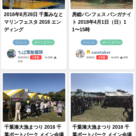
2016年8月28日 千葉みなと
房総パンフェス パンガナイ
マリンフェスタ 2016 エン
ト 2018年4月1日（日）1
ディング
1〜15時
イベント
ポートタワー
イベント
ポートタワー
ちば素敵艦隊
caretaker
2016/10/14
9 年前
- №1008
2018/4/1
8 年前
- №3100
1956
3118
千葉湊大漁まつり 2016 千
千葉湊大漁まつり 2016 千
葉ポートパーク メイン会場
葉ポートパーク メイン会場