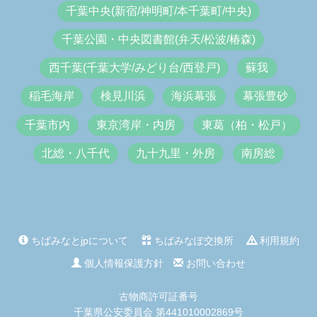
千葉中央(新宿/神明町/本千葉町/中央)
千葉公園・中央図書館(弁天/松波/椿森)
西千葉(千葉大学/みどり台/西登戸)
蘇我
稲毛海岸
検見川浜
海浜幕張
幕張豊砂
千葉市内
東京湾岸・内房
東葛（柏・松戸）
北総・八千代
九十九里・外房
南房総
ちばみなとjpについて
ちばみなぽ交換所
利用規約
個人情報保護方針
お問い合わせ
古物商許可証番号
千葉県公安委員会 第441010002869号