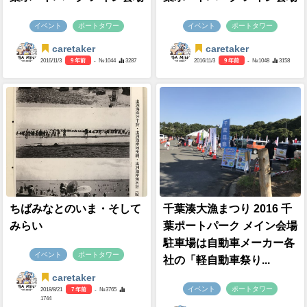
イベント
ポートタワー
イベント
ポートタワー
caretaker
caretaker
2016/11/3
9 年前
- №1044
3287
2016/11/3
9 年前
- №1048
3158
ちばみなとのいま・そして
千葉湊大漁まつり 2016 千
みらい
葉ポートパーク メイン会場
駐車場は自動車メーカー各
イベント
ポートタワー
社の「軽自動車祭り...
caretaker
イベント
ポートタワー
2018/8/21
7 年前
- №3765
1744