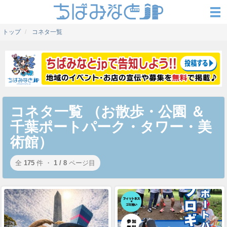
トップ
コネタ一覧
コネタ一覧 （お散歩・公園 ＆
千葉ポートパーク・タワー・美
術館）
全
175
件 ・
1 / 8
ページ目