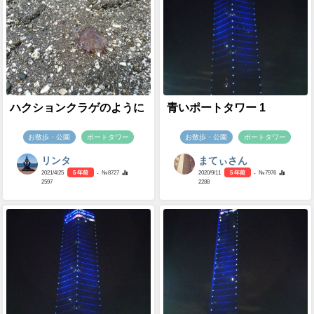
ハクションクラゲのように
青いポートタワー 1
お散歩・公園
ポートタワー
お散歩・公園
ポートタワー
リンタ
まてぃさん
2021/4/25
5 年前
- №8727
2020/9/11
5 年前
- №7976
2597
2288