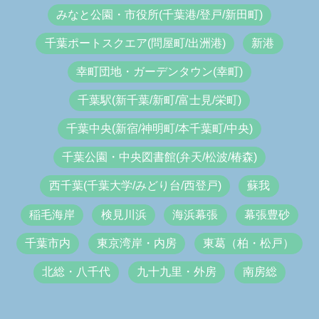
みなと公園・市役所(千葉港/登戸/新田町)
千葉ポートスクエア(問屋町/出洲港)
新港
幸町団地・ガーデンタウン(幸町)
千葉駅(新千葉/新町/富士見/栄町)
千葉中央(新宿/神明町/本千葉町/中央)
千葉公園・中央図書館(弁天/松波/椿森)
西千葉(千葉大学/みどり台/西登戸)
蘇我
稲毛海岸
検見川浜
海浜幕張
幕張豊砂
千葉市内
東京湾岸・内房
東葛（柏・松戸）
北総・八千代
九十九里・外房
南房総