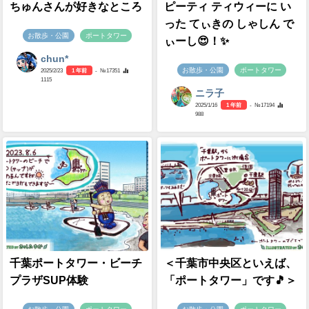
ちゅんさんが好きなところ
ピーティ ティウィーに い
った てぃきの しゃしん で
お散歩・公園
ポートタワー
ぃーし😍！✨
chun*
お散歩・公園
ポートタワー
2025/2/23
1 年前
- №17351
1115
ニラ子
2025/1/16
1 年前
- №17194
988
千葉ポートタワー・ビーチ
＜千葉市中央区といえば、
プラザSUP体験
「ポートタワー」です🎵＞