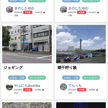
お散歩・公園
ポートタワー
お散歩・公園
ポートタワー
きのしたゆか
きのしたゆか
2023/8/15
2 年前
- №14319
2023/7/30
3 年前
- №14211
3488
2296
ジョギング
潮干狩り族
お散歩・公園
ポートタワー
お散歩・公園
ポートタワー
やぶにらみchiba
てらっち
2021/9/21
4 年前
- №9583
2021/5/30
5 年前
- №9006
2521
2424