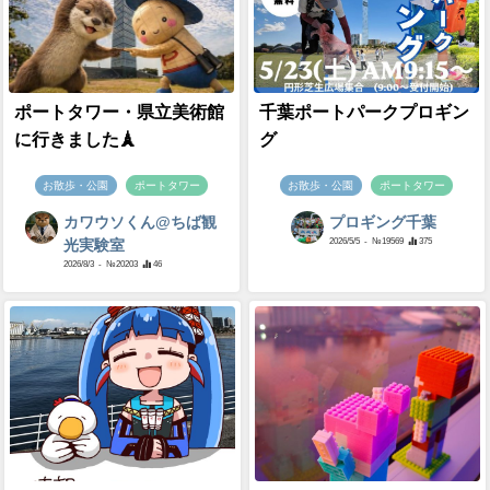
ポートタワー・県立美術館
千葉ポートパークプロギン
に行きました🗼
グ
お散歩・公園
ポートタワー
お散歩・公園
ポートタワー
カワウソくん@ちば観
プロギング千葉
2026/5/5
- №19569
375
光実験室
2026/8/3
- №20203
46