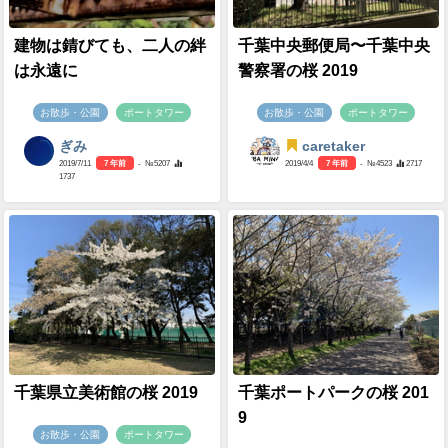
建物は錆びても、二人の絆
千葉中央郵便局〜千葉中央
は永遠に
警察署の桜 2019
お散歩・公園
ポートタワー
お散歩・公園
ポートタワー
ぎみ
caretaker
2019/7/11
7 年前
- №5207
2019/4/4
7 年前
- №4523
2717
1737
千葉県立美術館の桜 2019
千葉ポートパークの桜 201
9
お散歩・公園
ポートタワー