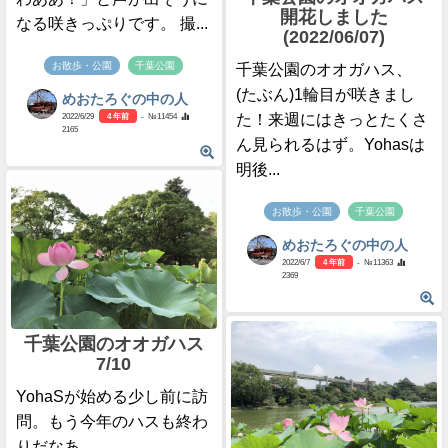
開花しました
なる咲きっぷりです。 撮...
(2022/06/07)
お散歩・公園
千葉公園
千葉公園のオオガハス、
(たぶん)1輪目が咲きまし
めおたろぐの中の人
2022/6/29
4 年前
- №11454
た！来週にはきっとたくさ
2165
ん見られるはず。Yohasは
明後...
お散歩・公園
千葉公園
めおたろぐの中の人
2022/6/7
4 年前
- №11363
2369
千葉公園のオオガハス
7/10
YohaSが始める少し前に訪
問。もう今年のハスも終わ
りだなあ…