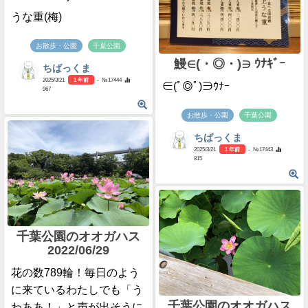
うな重(梅)
お散歩・公園
千葉公園
鰻∈(・◎・)∋ ｳﾅｷﾞｰ
ちばっくま
2025/3/21
1 年前
- №17444
∈(ﾟ◎ﾟ)∋ｳﾅｰ
967
お散歩・公園
千葉公園
ちばっくま
2025/3/21
1 年前
- №17443
815
千葉公園のオオガハス
2022/06/29
花の数789輪！毎日のよう
に来ているわたしでも「う
千葉公園のオオガハス
わああ！」と声が出そうに