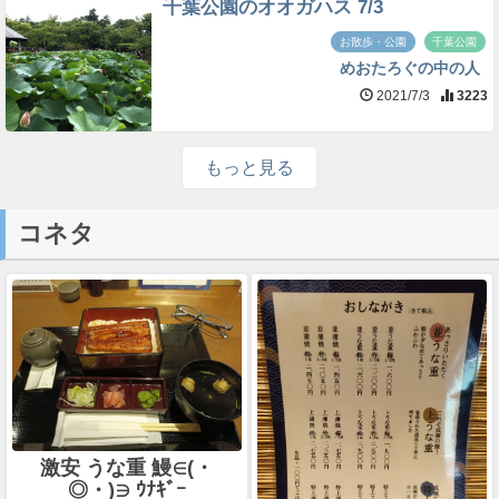
千葉公園のオオガハス 7/3
お散歩・公園
千葉公園
めおたろぐの中の人
2021/7/3
3223
もっと見る
コネタ
激安 うな重 鰻∈(・
◎・)∋ ｳﾅｷﾞｰ