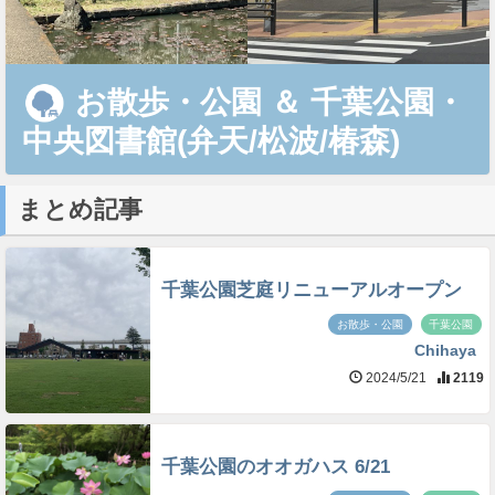
お散歩・公園
＆
千葉公園・
中央図書館(弁天/松波/椿森)
まとめ記事
千葉公園芝庭リニューアルオープン
お散歩・公園
千葉公園
Chihaya
2024/5/21
2119
千葉公園のオオガハス 6/21