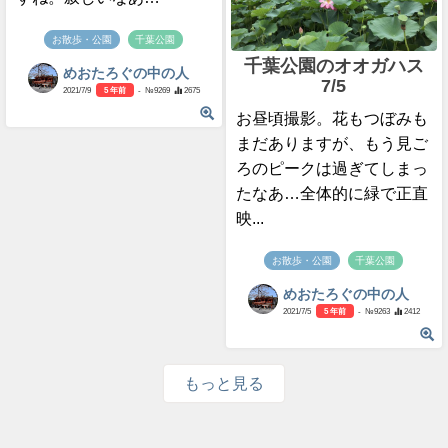
お散歩・公園
千葉公園
千葉公園のオオガハス
めおたろぐの中の人
7/5
2021/7/9
5 年前
- №9269
2675
お昼頃撮影。花もつぼみも
まだありますが、もう見ご
ろのピークは過ぎてしまっ
たなあ…全体的に緑で正直
映...
お散歩・公園
千葉公園
めおたろぐの中の人
2021/7/5
5 年前
- №9263
2412
もっと見る