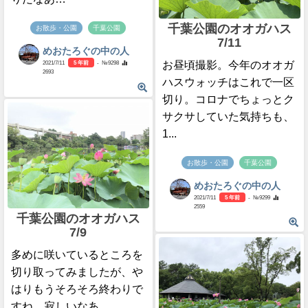
千葉公園のオオガハス
お散歩・公園
千葉公園
7/11
めおたろぐの中の人
2021/7/11
5 年前
- №9298
お昼頃撮影。今年のオオガ
2693
ハスウォッチはこれで一区
切り。コロナでちょっとク
サクサしていた気持ちも、
1...
お散歩・公園
千葉公園
めおたろぐの中の人
2021/7/11
5 年前
- №9299
2559
千葉公園のオオガハス
7/9
多めに咲いているところを
切り取ってみましたが、や
はりもうそろそろ終わりで
すね。寂しいなあ…