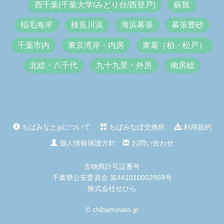
西千葉(千葉大学/みどり台/西登戸)
蘇我
稲毛海岸
検見川浜
海浜幕張
幕張豊砂
千葉市内
東京湾岸・内房
東葛（柏・松戸）
北総・八千代
九十九里・外房
南房総
ちばみなとjpについて
ちばみなぽ交換所
利用規約
個人情報保護方針
お問い合わせ
古物商許可証番号
千葉県公安委員会 第441010002869号
株式会社せひら
© chibaminato.jp