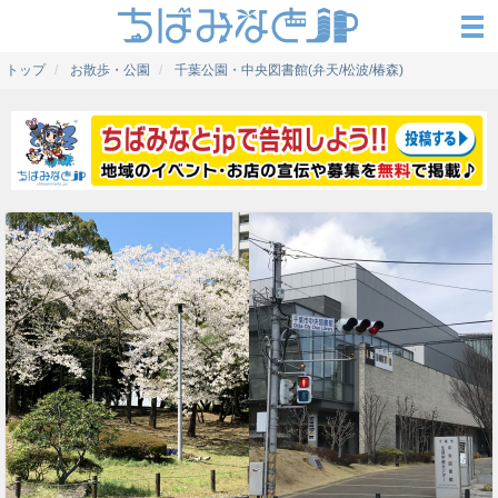
トップ
お散歩・公園
千葉公園・中央図書館(弁天/松波/椿森)