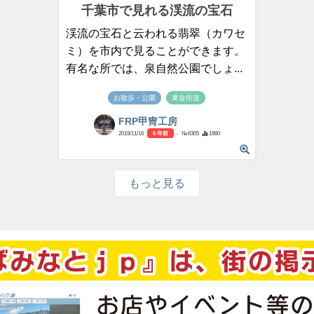
千葉市で見れる渓流の宝石
渓流の宝石と云われる翡翠（カワセ
ミ）を市内で見ることができます。
有名な所では、泉自然公園でしょ...
お散歩・公園
東金街道
FRP甲冑工房
2019/11/16
6 年前
- №6305
1980
もっと見る