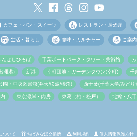
カフェ・パン・スイーツ
レストラン・居酒屋
生活・暮らし
趣味・カルチャー
ご案内
さんばしひろば
千葉ポートパーク・タワー・美術館
み
出洲港)
新港
幸町団地・ガーデンタウン(幸町)
千
公園・中央図書館(弁天/松波/椿森)
西千葉(千葉大学/みどり台
市内
東京湾岸・内房
東葛（柏・松戸）
北総・八千
について
ちばみなぽ交換所
利用規約
個人情報保護方針