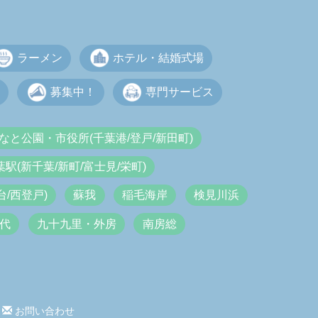
ラーメン
ホテル・結婚式場
募集中！
専門サービス
なと公園・市役所(千葉港/登戸/新田町)
葉駅(新千葉/新町/富士見/栄町)
/西登戸)
蘇我
稲毛海岸
検見川浜
代
九十九里・外房
南房総
お問い合わせ