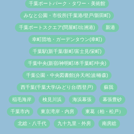
千葉ポートパーク・タワー・美術館
みなと公園・市役所(千葉港/登戸/新田町)
千葉ポートスクエア(問屋町/出洲港)
新港
幸町団地・ガーデンタウン(幸町)
千葉駅(新千葉/新町/富士見/栄町)
千葉中央(新宿/神明町/本千葉町/中央)
千葉公園・中央図書館(弁天/松波/椿森)
西千葉(千葉大学/みどり台/西登戸)
蘇我
稲毛海岸
検見川浜
海浜幕張
幕張豊砂
千葉市内
東京湾岸・内房
東葛（柏・松戸）
北総・八千代
九十九里・外房
南房総