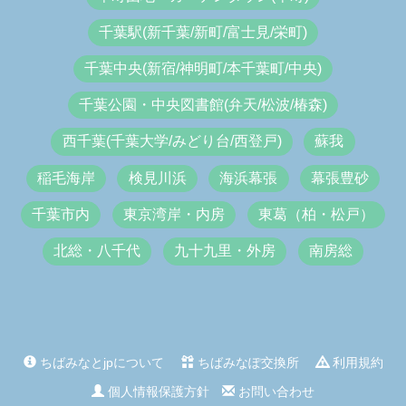
千葉駅(新千葉/新町/富士見/栄町)
千葉中央(新宿/神明町/本千葉町/中央)
千葉公園・中央図書館(弁天/松波/椿森)
西千葉(千葉大学/みどり台/西登戸)
蘇我
稲毛海岸
検見川浜
海浜幕張
幕張豊砂
千葉市内
東京湾岸・内房
東葛（柏・松戸）
北総・八千代
九十九里・外房
南房総
ちばみなとjpについて
ちばみなぽ交換所
利用規約
個人情報保護方針
お問い合わせ