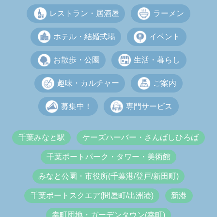
レストラン・居酒屋
ラーメン
ホテル・結婚式場
イベント
お散歩・公園
生活・暮らし
趣味・カルチャー
ご案内
募集中！
専門サービス
千葉みなと駅
ケーズハーバー・さんばしひろば
千葉ポートパーク・タワー・美術館
みなと公園・市役所(千葉港/登戸/新田町)
千葉ポートスクエア(問屋町/出洲港)
新港
幸町団地・ガーデンタウン(幸町)