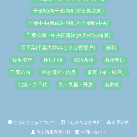
千葉駅(新千葉/新町/富士見/栄町)
千葉中央(新宿/神明町/本千葉町/中央)
千葉公園・中央図書館(弁天/松波/椿森)
西千葉(千葉大学/みどり台/西登戸)
蘇我
稲毛海岸
検見川浜
海浜幕張
幕張豊砂
千葉市内
東京湾岸・内房
東葛（柏・松戸）
北総・八千代
九十九里・外房
南房総
ちばみなとjpについて
ちばみなぽ交換所
利用規約
個人情報保護方針
お問い合わせ