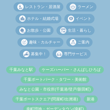
レストラン・居酒屋
ラーメン
ホテル・結婚式場
イベント
お散歩・公園
生活・暮らし
趣味・カルチャー
ご案内
募集中！
専門サービス
千葉みなと駅
ケーズハーバー・さんばしひろば
千葉ポートパーク・タワー・美術館
みなと公園・市役所(千葉港/登戸/新田町)
千葉ポートスクエア(問屋町/出洲港)
新港
幸町団地・ガーデンタウン(幸町)