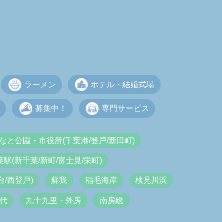
ラーメン
ホテル・結婚式場
募集中！
専門サービス
なと公園・市役所(千葉港/登戸/新田町)
葉駅(新千葉/新町/富士見/栄町)
/西登戸)
蘇我
稲毛海岸
検見川浜
代
九十九里・外房
南房総