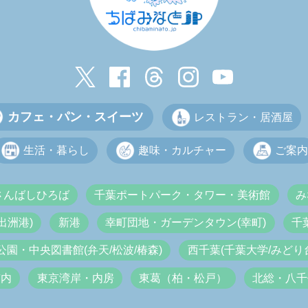
カフェ・パン・スイーツ
レストラン・居酒屋
生活・暮らし
趣味・カルチャー
ご案内
さんばしひろば
千葉ポートパーク・タワー・美術館
み
出洲港)
新港
幸町団地・ガーデンタウン(幸町)
千
公園・中央図書館(弁天/松波/椿森)
西千葉(千葉大学/みどり台
市内
東京湾岸・内房
東葛（柏・松戸）
北総・八千