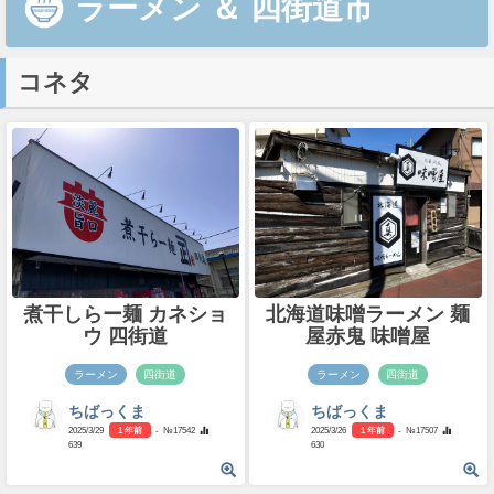
ラーメン
＆
四街道市
コネタ
煮干しらー麺 カネショ
北海道味噌ラーメン 麺
ウ 四街道
屋赤鬼 味噌屋
ラーメン
四街道
ラーメン
四街道
ちばっくま
ちばっくま
2025/3/29
1 年前
- №17542
2025/3/26
1 年前
- №17507
639
630