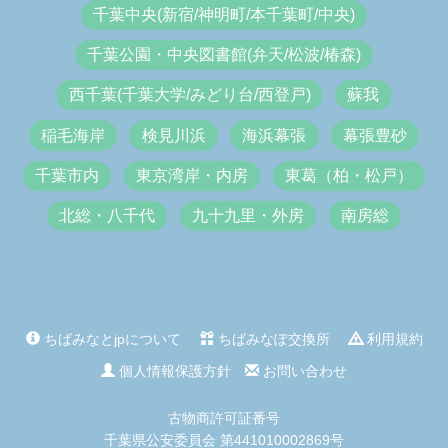
千葉中央(新宿/神明町/本千葉町/中央)
千葉公園・中央図書館(弁天/松波/椿森)
西千葉(千葉大学/みどり台/西登戸)
蘇我
稲毛海岸
検見川浜
海浜幕張
幕張豊砂
千葉市内
東京湾岸・内房
東葛（柏・松戸）
北総・八千代
九十九里・外房
南房総
ちばみなとjpについて
ちばみなぽ交換所
利用規約
個人情報保護方針
お問い合わせ
古物商許可証番号
千葉県公安委員会 第441010002869号