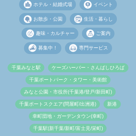
ホテル・結婚式場
イベント
お散歩・公園
生活・暮らし
趣味・カルチャー
ご案内
募集中！
専門サービス
千葉みなと駅
ケーズハーバー・さんばしひろば
千葉ポートパーク・タワー・美術館
みなと公園・市役所(千葉港/登戸/新田町)
千葉ポートスクエア(問屋町/出洲港)
新港
幸町団地・ガーデンタウン(幸町)
千葉駅(新千葉/新町/富士見/栄町)