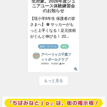
生対象。2026年度ジュ
ニアユース体験練習会
のお知らせ
【現小学6年生 保護者の皆
さまへ】 ⚽ サッカーがも
っと上手くなる！足元技術
がぐんと伸びる！ 20...
教室・サークル
蘇我
アベーリャス千葉フ
ットボールクラブ
2025/8/12
- №18310
594
もっと見る