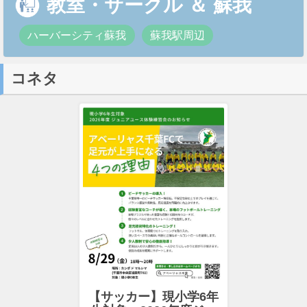
教室・サークル
＆
蘇我
ハーバーシティ蘇我
蘇我駅周辺
コネタ
【サッカー】現小学6年