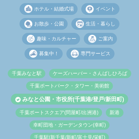
ホテル・結婚式場
イベント
お散歩・公園
生活・暮らし
趣味・カルチャー
ご案内
募集中！
専門サービス
千葉みなと駅
ケーズハーバー・さんばしひろば
千葉ポートパーク・タワー・美術館
みなと公園・市役所(千葉港/登戸/新田町)
千葉ポートスクエア(問屋町/出洲港)
新港
幸町団地・ガーデンタウン(幸町)
千葉駅(新千葉/新町/富士見/栄町)