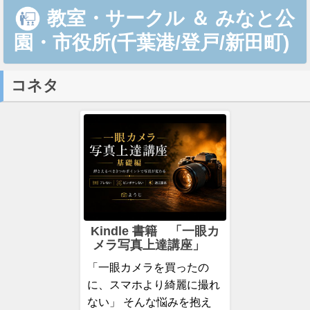
教室・サークル
＆
みなと公
園・市役所(千葉港/登戸/新田町)
コネタ
Kindle 書籍 「一眼カ
メラ写真上達講座」
「一眼カメラを買ったの
に、スマホより綺麗に撮れ
ない」 そんな悩みを抱え