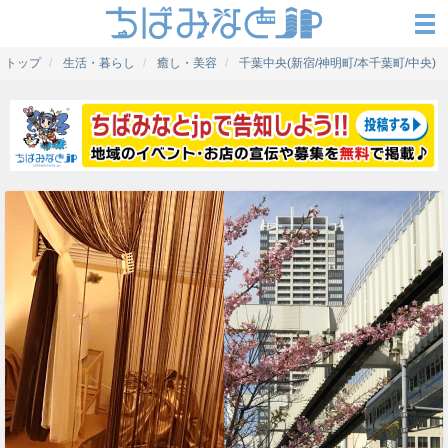
トップ
生活・暮らし
癒し・美容
千葉中央(新宿/神明町/本千葉町/中央)