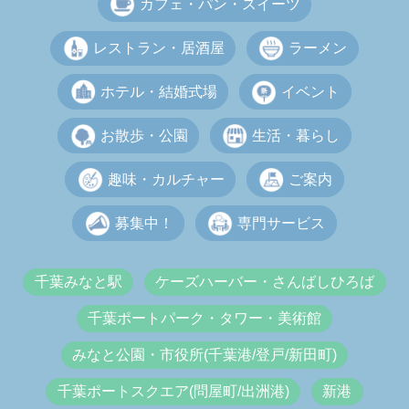
カフェ・パン・スイーツ
レストラン・居酒屋
ラーメン
ホテル・結婚式場
イベント
お散歩・公園
生活・暮らし
趣味・カルチャー
ご案内
募集中！
専門サービス
千葉みなと駅
ケーズハーバー・さんばしひろば
千葉ポートパーク・タワー・美術館
みなと公園・市役所(千葉港/登戸/新田町)
千葉ポートスクエア(問屋町/出洲港)
新港