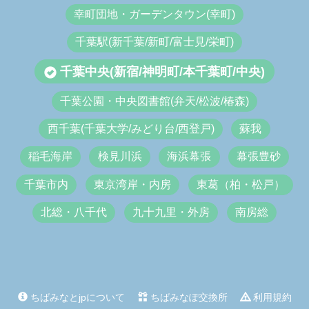
幸町団地・ガーデンタウン(幸町)
千葉駅(新千葉/新町/富士見/栄町)
千葉中央(新宿/神明町/本千葉町/中央)
千葉公園・中央図書館(弁天/松波/椿森)
西千葉(千葉大学/みどり台/西登戸)
蘇我
稲毛海岸
検見川浜
海浜幕張
幕張豊砂
千葉市内
東京湾岸・内房
東葛（柏・松戸）
北総・八千代
九十九里・外房
南房総
ちばみなとjpについて
ちばみなぽ交換所
利用規約