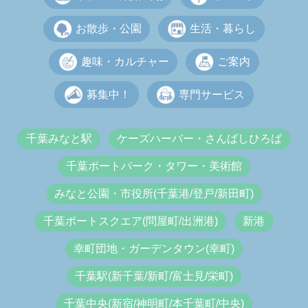
お散歩・公園
生活・暮らし
趣味・カルチャー
ご案内
募集中！
専門サービス
千葉みなと駅
ケーズハーバー・さんばしひろば
千葉ポートパーク・タワー・美術館
みなと公園・市役所(千葉港/登戸/新田町)
千葉ポートスクエア(問屋町/出洲港)
新港
幸町団地・ガーデンタウン(幸町)
千葉駅(新千葉/新町/富士見/栄町)
千葉中央(新宿/神明町/本千葉町/中央)