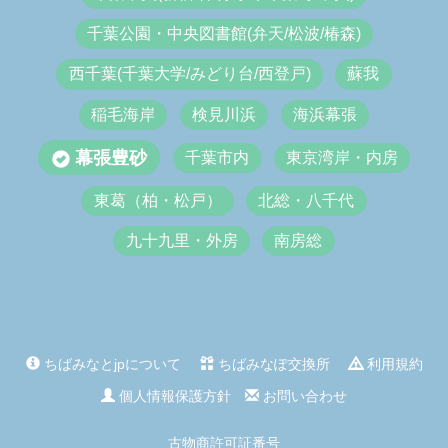
千葉公園・中央図書館(弁天/松波/椿森)
西千葉(千葉大学/みどり台/西登戸)
蘇我
稲毛海岸
検見川浜
海浜幕張
幕張豊砂
千葉市内
東京湾岸・内房
東葛（柏・松戸）
北総・八千代
九十九里・外房
南房総
ちばみなとjpについて
ちばみなぽ交換所
利用規約
個人情報保護方針
お問い合わせ
古物商許可証番号