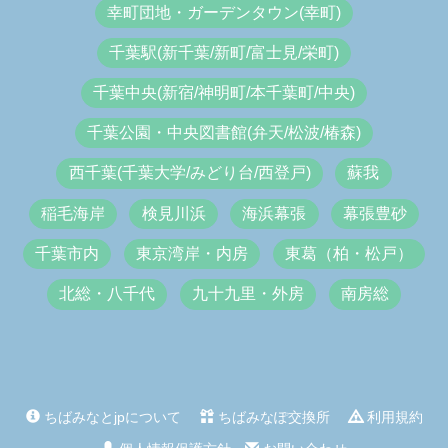
幸町団地・ガーデンタウン(幸町)
千葉駅(新千葉/新町/富士見/栄町)
千葉中央(新宿/神明町/本千葉町/中央)
千葉公園・中央図書館(弁天/松波/椿森)
西千葉(千葉大学/みどり台/西登戸)
蘇我
稲毛海岸
検見川浜
海浜幕張
幕張豊砂
千葉市内
東京湾岸・内房
東葛（柏・松戸）
北総・八千代
九十九里・外房
南房総
ちばみなとjpについて
ちばみなぽ交換所
利用規約