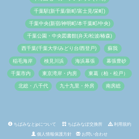
千葉駅(新千葉/新町/富士見/栄町)
千葉中央(新宿/神明町/本千葉町/中央)
千葉公園・中央図書館(弁天/松波/椿森)
西千葉(千葉大学/みどり台/西登戸)
蘇我
稲毛海岸
検見川浜
海浜幕張
幕張豊砂
千葉市内
東京湾岸・内房
東葛（柏・松戸）
北総・八千代
九十九里・外房
南房総
ちばみなとjpについて
ちばみなぽ交換所
利用規約
個人情報保護方針
お問い合わせ