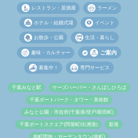
レストラン・居酒屋
ラーメン
ホテル・結婚式場
イベント
お散歩・公園
生活・暮らし
ご案内
趣味・カルチャー
募集中！
専門サービス
千葉みなと駅
ケーズハーバー・さんばしひろば
千葉ポートパーク・タワー・美術館
みなと公園・市役所(千葉港/登戸/新田町)
千葉ポートスクエア(問屋町/出洲港)
新港
幸町団地・ガーデンタウン(幸町)