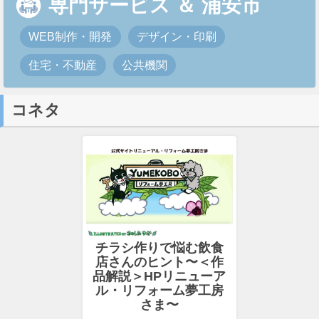
専門サービス
＆
浦安市
WEB制作・開発
デザイン・印刷
住宅・不動産
公共機関
コネタ
チラシ作りで悩む飲食
店さんのヒント〜＜作
品解説＞HPリニューア
ル・リフォーム夢工房
さま〜