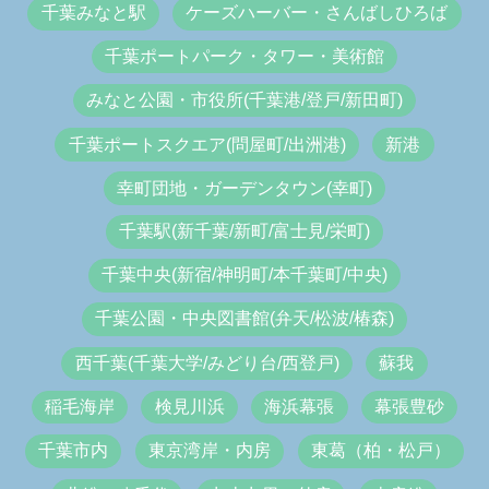
千葉みなと駅
ケーズハーバー・さんばしひろば
千葉ポートパーク・タワー・美術館
みなと公園・市役所(千葉港/登戸/新田町)
千葉ポートスクエア(問屋町/出洲港)
新港
幸町団地・ガーデンタウン(幸町)
千葉駅(新千葉/新町/富士見/栄町)
千葉中央(新宿/神明町/本千葉町/中央)
千葉公園・中央図書館(弁天/松波/椿森)
西千葉(千葉大学/みどり台/西登戸)
蘇我
稲毛海岸
検見川浜
海浜幕張
幕張豊砂
千葉市内
東京湾岸・内房
東葛（柏・松戸）