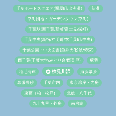
千葉ポートスクエア(問屋町/出洲港)
新港
幸町団地・ガーデンタウン(幸町)
千葉駅(新千葉/新町/富士見/栄町)
千葉中央(新宿/神明町/本千葉町/中央)
千葉公園・中央図書館(弁天/松波/椿森)
西千葉(千葉大学/みどり台/西登戸)
蘇我
検見川浜
稲毛海岸
海浜幕張
幕張豊砂
千葉市内
東京湾岸・内房
東葛（柏・松戸）
北総・八千代
九十九里・外房
南房総