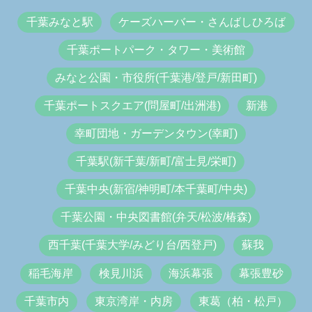
千葉みなと駅
ケーズハーバー・さんばしひろば
千葉ポートパーク・タワー・美術館
みなと公園・市役所(千葉港/登戸/新田町)
千葉ポートスクエア(問屋町/出洲港)
新港
幸町団地・ガーデンタウン(幸町)
千葉駅(新千葉/新町/富士見/栄町)
千葉中央(新宿/神明町/本千葉町/中央)
千葉公園・中央図書館(弁天/松波/椿森)
西千葉(千葉大学/みどり台/西登戸)
蘇我
稲毛海岸
検見川浜
海浜幕張
幕張豊砂
千葉市内
東京湾岸・内房
東葛（柏・松戸）