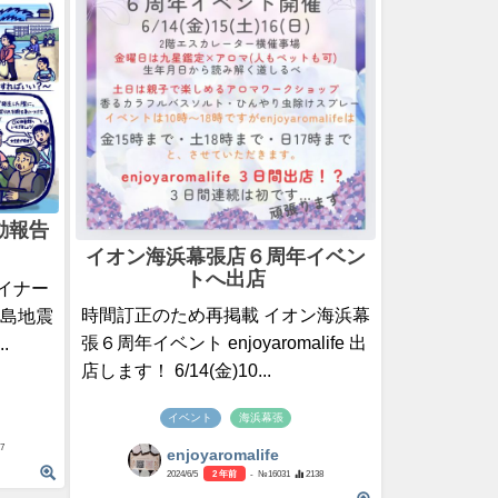
動報告
イオン海浜幕張店６周年イベン
トへ出店
イナー
時間訂正のため再掲載 イオン海浜幕
半島地震
張６周年イベント enjoyaromalife 出
.
店します！ 6/14(金)10...
イベント
海浜幕張
7
enjoyaromalife
2024/6/5
2 年前
- №16031
2138