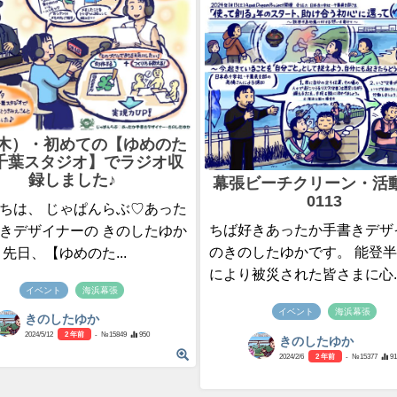
9（木）・初めての【ゆめのた
千葉スタジオ】でラジオ収
録しました♪
幕張ビーチクリーン・活
0113
ちは、 じゃぱんらぶ♡あった
ちば好きあったか手書きデザ
きデザイナーの きのしたゆか
のきのしたゆかです。 能登
 先日、【ゆめのた...
により被災された皆さまに心..
イベント
海浜幕張
イベント
海浜幕張
きのしたゆか
2024/5/12
2 年前
- №15849
950
きのしたゆか
2024/2/6
2 年前
- №15377
91