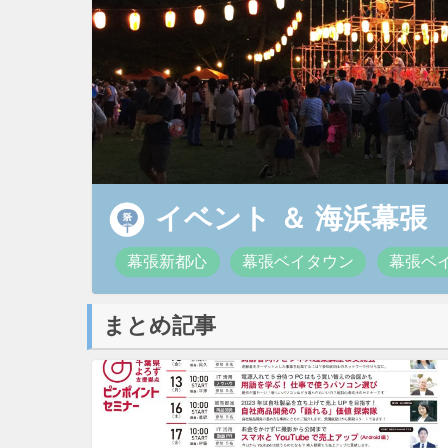
イベント
＆
海浜幕張
幕張新都心
幕張ベイタウン
幕張ベ
まとめ記事