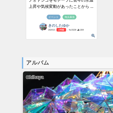
ノオトシゴをモチーフに去年の水温
上昇や気候変動があったことから ...
イベント
海浜幕張
きのしたゆか
2024/1/1
2 年前
- №15228
1304
アルバム
Chihaya