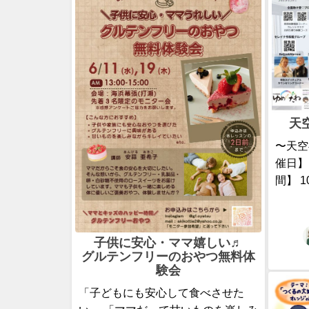
天
〜天空
催日】
間】 10:
子供に安心・ママ嬉しい♬
グルテンフリーのおやつ無料体
験会
「子どもにも安心して食べさせた