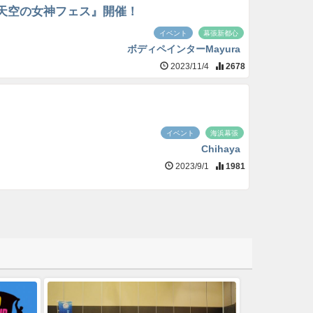
て『天空の女神フェス』開催！
イベント
幕張新都心
ボディペインターMayura
2023/11/4
2678
イベント
海浜幕張
Chihaya
2023/9/1
1981