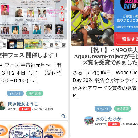
【祝！】＜NPO法
空神フェス 開催します！
AquaDreamProjectが
ズ賞を受賞できました
神フェス 宇宙神元旦〜 【開
さる11/12に 昨日、World Cle
 ３月２４日（月） 【受付時
Day 2024 報告会がオンライ
00〜18:00 ( 17...
催されアワード受賞者の発表
イベント
海浜幕張
P...
閃き魔女ようこ
イベント
海浜幕張
2025/3/19
1 年前
- №17427
1069
きのしたゆか
2024/11/26
1 年前
- №17041
1