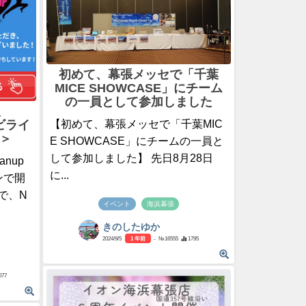
初めて、幕張メッセで「千葉
MICE SHOWCASE」にチーム
の一員として参加しました
人
モビライ
【初めて、幕張メッセで「千葉MIC
＞
E SHOWCASE」にチームの一員と
して参加しました】 先日8月28日
anup
に...
ンで開
で、N
イベント
海浜幕張
きのしたゆか
2024/9/5
1 年前
- №16555
1795
077