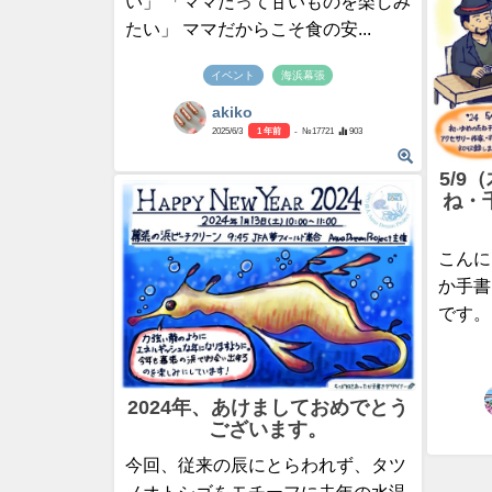
い」 「ママだって甘いものを楽しみ
たい」 ママだからこそ食の安...
イベント
海浜幕張
akiko
2025/6/3
1 年前
- №17721
903
5/
ね・
こんに
か手書
です。
2024年、あけましておめでとう
ございます。
今回、従来の辰にとらわれず、タツ