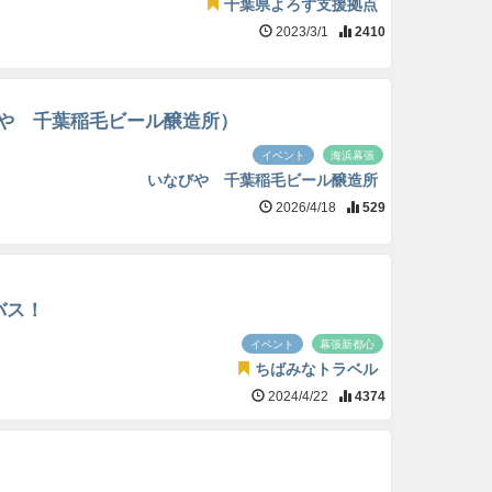
千葉県よろず支援拠点
2023/3/1
2410
や 千葉稲毛ビール醸造所）
イベント
海浜幕張
いなびや 千葉稲毛ビール醸造所
2026/4/18
529
バス！
イベント
幕張新都心
ちばみなトラベル
2024/4/22
4374