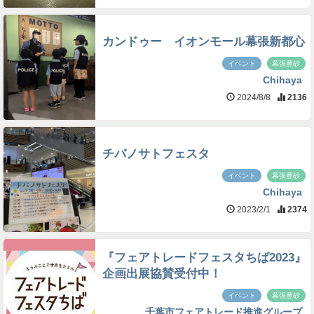
カンドゥー イオンモール幕張新都心
イベント
幕張豊砂
Chihaya
2024/8/8
2136
チバノサトフェスタ
イベント
幕張豊砂
Chihaya
2023/2/1
2374
『フェアトレードフェスタちば2023』
企画出展協賛受付中！
イベント
幕張豊砂
千葉市フェアトレード推進グループ