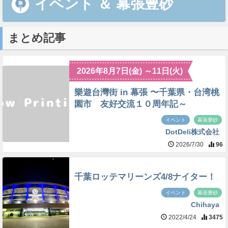
イベント
＆
幕張豊砂
まとめ記事
2026年8月7日(金) ～11日(火)
樂遊台灣街 in 幕張 〜千葉県・台湾桃
園市 友好交流１０周年記～
イベント
幕張豊砂
DotDeli株式会社
2026/7/30
96
千葉ロッテマリーンズ4/8ナイター！
イベント
幕張豊砂
Chihaya
2022/4/24
3475