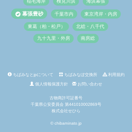
稲毛海岸
検見川浜
海浜幕張
幕張豊砂
千葉市内
東京湾岸・内房
東葛（柏・松戸）
北総・八千代
九十九里・外房
南房総
ちばみなとjpについて
ちばみなぽ交換所
利用規約
個人情報保護方針
お問い合わせ
古物商許可証番号
千葉県公安委員会 第441010002869号
株式会社せひら
© chibaminato.jp