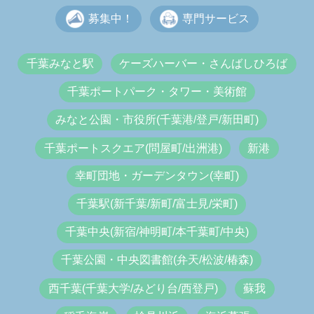
募集中！
専門サービス
千葉みなと駅
ケーズハーバー・さんばしひろば
千葉ポートパーク・タワー・美術館
みなと公園・市役所(千葉港/登戸/新田町)
千葉ポートスクエア(問屋町/出洲港)
新港
幸町団地・ガーデンタウン(幸町)
千葉駅(新千葉/新町/富士見/栄町)
千葉中央(新宿/神明町/本千葉町/中央)
千葉公園・中央図書館(弁天/松波/椿森)
西千葉(千葉大学/みどり台/西登戸)
蘇我