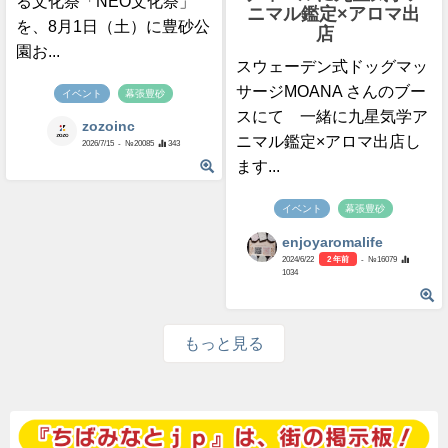
る文化祭「NEO文化祭」
ニマル鑑定×アロマ出
を、8月1日（土）に豊砂公
店
園お...
スウェーデン式ドッグマッ
サージMOANA さんのブー
イベント
幕張豊砂
スにて 一緒に九星気学ア
zozoinc
ニマル鑑定×アロマ出店し
2026/7/15
- №20085
343
ます...
イベント
幕張豊砂
enjoyaromalife
2024/6/22
2 年前
- №16079
1034
もっと見る