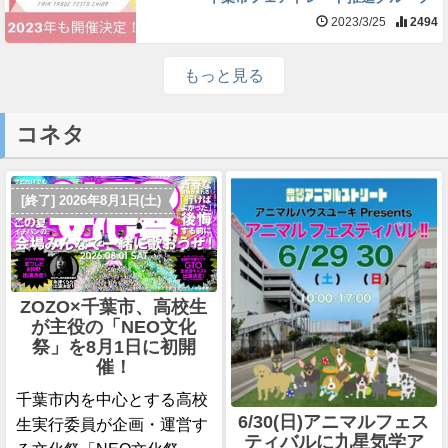
2023/3/25
2494
もっと見る
コネタ
[終了] 2026年8月1日(土)
ZOZO×千葉市、高校生
が主役の「NEO文化
祭」を8月1日に初開
催！
千葉市内を中心とする高校
6/30(日)アニマルフェス
生実行委員が企画・運営す
ティバルに九星気学ア