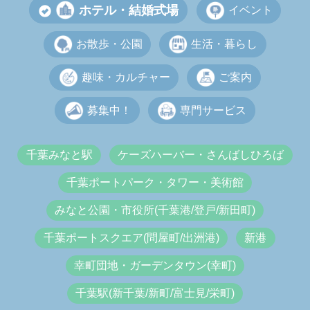
ホテル・結婚式場
イベント
お散歩・公園
生活・暮らし
趣味・カルチャー
ご案内
募集中！
専門サービス
千葉みなと駅
ケーズハーバー・さんばしひろば
千葉ポートパーク・タワー・美術館
みなと公園・市役所(千葉港/登戸/新田町)
千葉ポートスクエア(問屋町/出洲港)
新港
幸町団地・ガーデンタウン(幸町)
千葉駅(新千葉/新町/富士見/栄町)