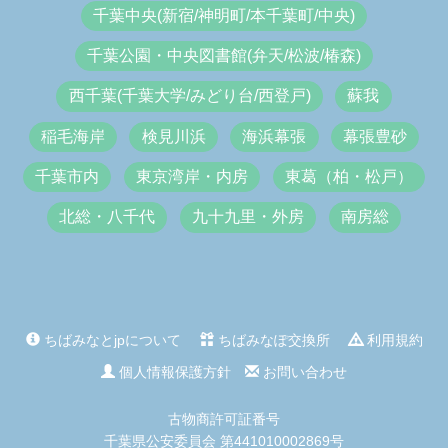
千葉中央(新宿/神明町/本千葉町/中央)
千葉公園・中央図書館(弁天/松波/椿森)
西千葉(千葉大学/みどり台/西登戸)
蘇我
稲毛海岸
検見川浜
海浜幕張
幕張豊砂
千葉市内
東京湾岸・内房
東葛（柏・松戸）
北総・八千代
九十九里・外房
南房総
ちばみなとjpについて
ちばみなぽ交換所
利用規約
個人情報保護方針
お問い合わせ
古物商許可証番号
千葉県公安委員会 第441010002869号