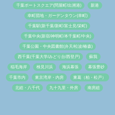
千葉ポートスクエア(問屋町/出洲港)
新港
幸町団地・ガーデンタウン(幸町)
千葉駅(新千葉/新町/富士見/栄町)
千葉中央(新宿/神明町/本千葉町/中央)
千葉公園・中央図書館(弁天/松波/椿森)
西千葉(千葉大学/みどり台/西登戸)
蘇我
稲毛海岸
検見川浜
海浜幕張
幕張豊砂
千葉市内
東京湾岸・内房
東葛（柏・松戸）
北総・八千代
九十九里・外房
南房総