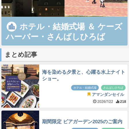
ホテル・結婚式場
＆
ケーズ
ハーバー・さんばしひろば
まとめ記事
海を染める夕景と、心躍る水上ナイト
ショー。
ホテル・結婚式場
さんばしひろば
アマンダンセイル
2026/7/22
218
期間限定 ビアガーデン2025のご案内