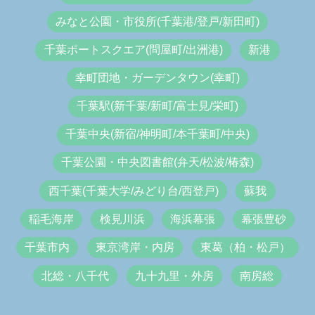
みなと公園・市役所(千葉港/登戸/新田町)
千葉ポートスクエア(問屋町/出洲港)
新港
幸町団地・ガーデンタウン(幸町)
千葉駅(新千葉/新町/富士見/栄町)
千葉中央(新宿/神明町/本千葉町/中央)
千葉公園・中央図書館(弁天/松波/椿森)
西千葉(千葉大学/みどり台/西登戸)
蘇我
稲毛海岸
検見川浜
海浜幕張
幕張豊砂
千葉市内
東京湾岸・内房
東葛（柏・松戸）
北総・八千代
九十九里・外房
南房総