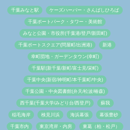
千葉みなと駅
ケーズハーバー・さんばしひろば
千葉ポートパーク・タワー・美術館
みなと公園・市役所(千葉港/登戸/新田町)
千葉ポートスクエア(問屋町/出洲港)
新港
幸町団地・ガーデンタウン(幸町)
千葉駅(新千葉/新町/富士見/栄町)
千葉中央(新宿/神明町/本千葉町/中央)
千葉公園・中央図書館(弁天/松波/椿森)
西千葉(千葉大学/みどり台/西登戸)
蘇我
稲毛海岸
検見川浜
海浜幕張
幕張豊砂
千葉市内
東京湾岸・内房
東葛（柏・松戸）