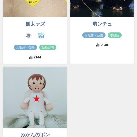
風太ァズ
港ンチュ
お散歩・公園
市役所
2940
お散歩・公園
動物公園
2144
みかんのポン