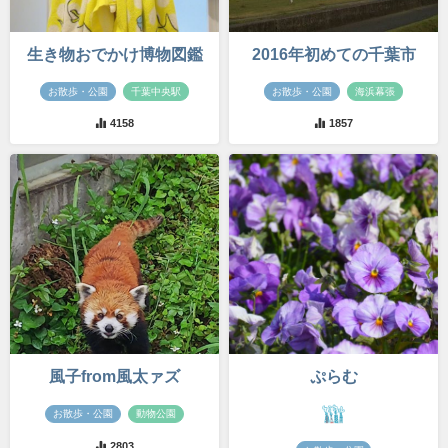
生き物おでかけ博物図鑑
2016年初めての千葉市
お散歩・公園
千葉中央駅
お散歩・公園
海浜幕張
4158
1857
風子from風太ァズ
ぷらむ
お散歩・公園
動物公園
2803