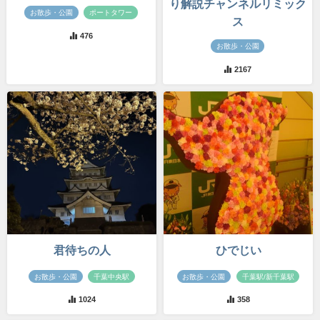
り解説チャンネルリミック
お散歩・公園
ポートタワー
ス
476
お散歩・公園
2167
君待ちの人
ひでじい
お散歩・公園
千葉中央駅
お散歩・公園
千葉駅/新千葉駅
1024
358