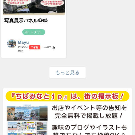
写真展示パネル🐶🐱
ポートタワー
Mayu
2019/5/14
7 年前
- №4850
3302
もっと見る