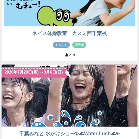
ネイス体操教室 カスミ西千葉校
イベント
西千葉
219
2026年7月20日(月) ～9月6日(日)
千葉みなと 水かけショー✨🌊Water Lush🌊✨