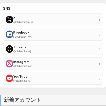
SNS
X
›
@chibaminato_jp
Facebook
›
Facebookページ
Threads
›
@chibaminato.jp
Instagram
›
@chibaminato.jp
YouTube
›
chibaminato_jp
新着アカウント