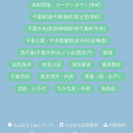
幸町団地・ガーデンタウン(幸町)
千葉駅(新千葉/新町/富士見/栄町)
千葉中央(新宿/神明町/本千葉町/中央)
千葉公園・中央図書館(弁天/松波/椿森)
西千葉(千葉大学/みどり台/西登戸)
蘇我
稲毛海岸
検見川浜
海浜幕張
幕張豊砂
千葉市内
東京湾岸・内房
東葛（柏・松戸）
北総・八千代
九十九里・外房
南房総
ちばみなとjpについて
ちばみなぽ交換所
利用規約