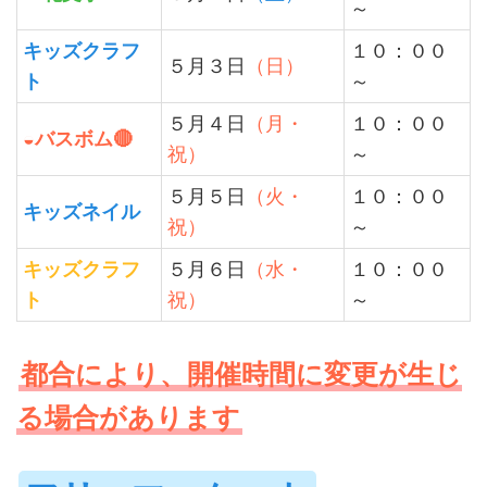
～
キッズクラフ
１０：００
５月３日
（日）
ト
～
５月４日
（月・
１０：００
◒バスボム🔴
祝）
～
５月５日
（火・
１０：００
キッズネイル
祝）
～
キッズクラフ
５月６日
（水・
１０：００
ト
祝）
～
都合により、開催時間に変更が生じ
る場合があります