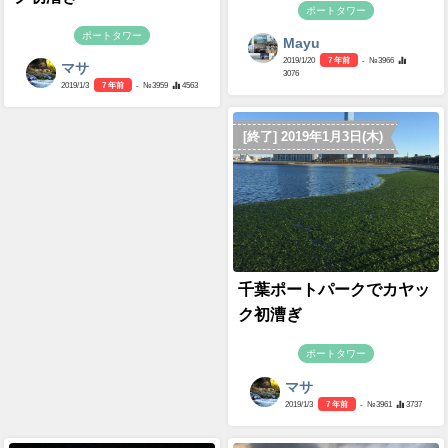
ポートタワー
ポートタワー
Mayu
2019/1/20
7 年前
- №3966
マサ
3076
2019/1/3
7 年前
- №3959
4563
[終了] 2019年1月3日(木)
千葉ポートパークでカヤッ
ク初漕ぎ
ポートタワー
マサ
2019/1/3
7 年前
- №3961
3737