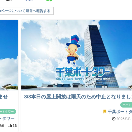
のページについて運営へ報告する
ませ
8/8本日の屋上開放は雨天のため中止となりまし
ポート
千葉ポート
ートタワー
トタワー
2026/8/8
8/9
16