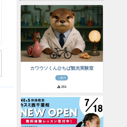
カワウソくん@ちば観光実験室
ご案内
253