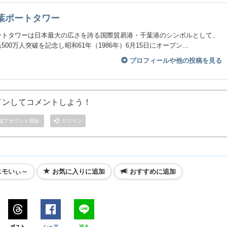
葉ポートタワー
ートタワーは日本最大の広さを誇る国際貿易港・千葉港のシンボルとして、
500万人突破を記念し昭和61年（1986年）6月15日にオープン...
プロフィールや他の投稿を見る
インしてコメントしよう！
規アカウント登録
ログイン
エモいぃ～
お気に入りに追加
おすすめに追加
ポスト
シェア
送る