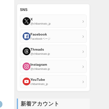
SNS
X
›
@chibaminato_jp
Facebook
›
Facebookページ
Threads
›
@chibaminato.jp
Instagram
›
@chibaminato.jp
YouTube
›
chibaminato_jp
新着アカウント