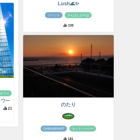
Lush🌊✨
イベント
さんばしひろば
338
タワー
タワー
のたり
21
CHIBAMINART
ヨットハーバー
181