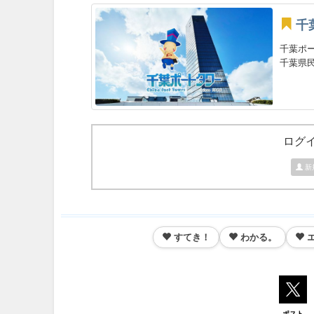
千
千葉ポ
千葉県民
ログ
新
すてき！
わかる。
ポスト