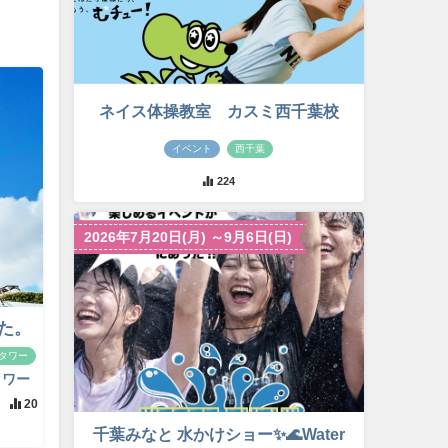
ネイス体操教室 カスミ西千葉校
イベント
西千葉
224
2026年7月20日(月) ～9月6日(日)
た。
タワー
タワー
20
千葉みなと 水かけショー✨🌊Water