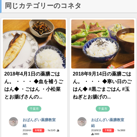
同じカテゴリーのコネタ
2018年4月1日の薬膳ごは
2018年9月14日の薬膳ごは
ん。 ・ ・ ・ ◆血を補うご
ん。 ・ ・ ・ ◆寒い日のご
はん◆ ・ごはん ・小松菜
はん◆ #黒ごまごはん #玉
とお揚げさんの...
ねぎとお揚げの...
千葉市
千葉市
おばんざい薬膳教室
おばんざい薬膳教室
結
結
2018/4/4
8 年前
- №3145
2018/9/19
7 年前
- №3868
2905
3989