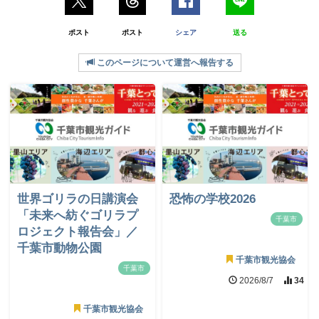
ポスト
ポスト
シェア
送る
このページについて運営へ報告する
世界ゴリラの日講演会
恐怖の学校2026
「未来へ紡ぐゴリラプ
千葉市
ロジェクト報告会」／
千葉市動物公園
千葉市観光協会
千葉市
2026/8/7
34
千葉市観光協会