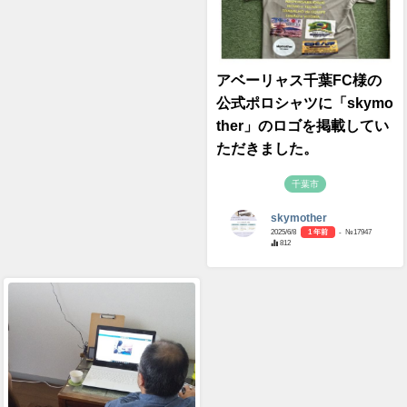
アベーリャス千葉FC様の
公式ポロシャツに「skymo
ther」のロゴを掲載してい
ただきました。
千葉市
skymother
2025/6/8
1 年前
- №17947
812