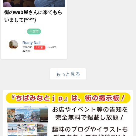
街のweb屋さんに来てもら
いまして(*^^*)
千葉市
Rusty Nail
2019/5/15
7 年前
- №4866
2810
もっと見る