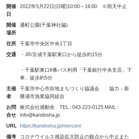
開催
2022年5月22日(日曜)10:00～16:00 ※雨天中止
日
開催
通町公園(千葉神社脇)
場所
住所
千葉市中央区中央1丁目
交通
・JR/京成千葉駅東口から徒歩約15分
・千葉駅東口8番バス利用「千葉銀行中央支店」下
車、徒歩約5分
主催
千葉市中心市街地まちづくり協議会 協力：新
者
勝浦市漁業協同組合
お問
株式会社感動舎 TEL : 043-223-0125 MAIL :
合せ
info@kandosha.jp
URL
https://kandosha.jp/monzen/
備考
コロナウイルス感染拡大防止の観点から中止また