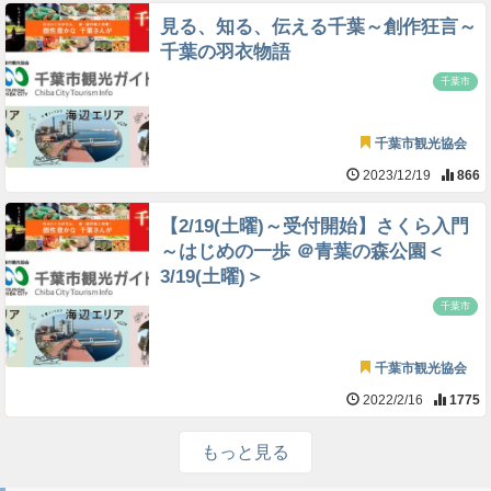
見る、知る、伝える千葉～創作狂言～
千葉の羽衣物語
千葉市
千葉市観光協会
2023/12/19
866
【2/19(土曜)～受付開始】さくら入門
～はじめの一歩 ＠青葉の森公園＜
3/19(土曜)＞
千葉市
千葉市観光協会
2022/2/16
1775
もっと見る