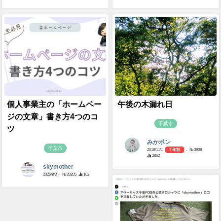
個人事業主の「ホームペー
午後の木漏れ日
ジの文章」書き方4つのコ
千葉市
ツ
みかポン
千葉市
2018/11/1
7 年前
- №3908
2862
skymother
2026/8/3
- №20205
102