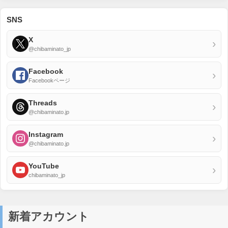
SNS
X
›
@chibaminato_jp
Facebook
›
Facebookページ
Threads
›
@chibaminato.jp
Instagram
›
@chibaminato.jp
YouTube
›
chibaminato_jp
新着アカウント