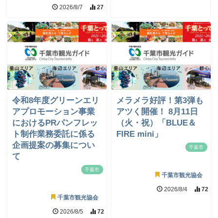
2026/8/7
27
令和8年度グリーンエリ
メラメラ好評！第3弾も
アプロモーション事業
アツく開催！ 8月11日
におけるPRパンフレッ
（火・祝）「BLUE＆
ト制作業務委託に係る
FIRE mini」
企画提案の募集につい
千葉市
て
千葉市
千葉市観光協会
2026/8/4
72
千葉市観光協会
2026/8/5
72