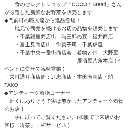
食のセレクトショップ「COCO＊Bread」さん
が厳選した新鮮なお野菜を販売します！
◆門前町の職人達から逸品登場！
地元で商売を続けるお店の品物を販売します！
・千葉銀座商店街：与三郎の豆 福井商店
・富士見商店街：御菓子司 千葉虎屋
・千葉中央一番街商店会：着物と帯 大野屋
居酒屋八角本店 (イ
ベントに併せて臨時営業 )
・栄町通り商店街：辻忠商店・本田海苔店・蛸
TAKO
◆アンティーク着物コーナー
・近くにありそうで実は無かったアンティーク着物
のお店！
手に取ってご覧ください。(和服でご来店のお
客様「冷茶」１杯サービス )