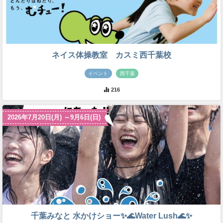
ネイス体操教室 カスミ西千葉校
イベント
西千葉
216
2026年7月20日(月) ～9月6日(日)
千葉みなと 水かけショー✨🌊Water Lush🌊✨