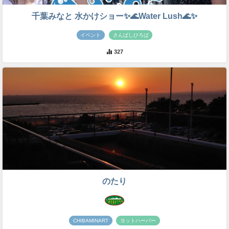
千葉みなと 水かけショー✨🌊Water Lush🌊✨
イベント
さんばしひろば
327
のたり
CHIBAMINART
ヨットハーバー