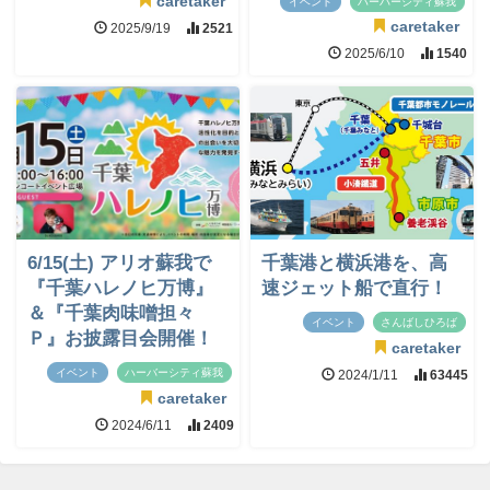
caretaker
イベント
ハーバーシティ蘇我
caretaker
2025/9/19
2521
2025/6/10
1540
6/15(土) アリオ蘇我で
千葉港と横浜港を、高
『千葉ハレノヒ万博』
速ジェット船で直行！
＆『千葉肉味噌担々
イベント
さんばしひろば
Ｐ』お披露目会開催！
caretaker
イベント
ハーバーシティ蘇我
2024/1/11
63445
caretaker
2024/6/11
2409