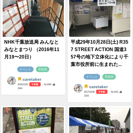
NHK千葉放送局 みんなと
平成29年10月28日(土) R35
みなとまつり （2016年11
7 STREET ACTION 国道3
月19〜20日）
57号の地下立体化により千
葉市役所前に生まれた...
イベント
市役所
イベント
市役所
caretaker
2016/11/20
9 年前
- №1082
caretaker
2344
2017/10/30
8 年前
- №2163
2203