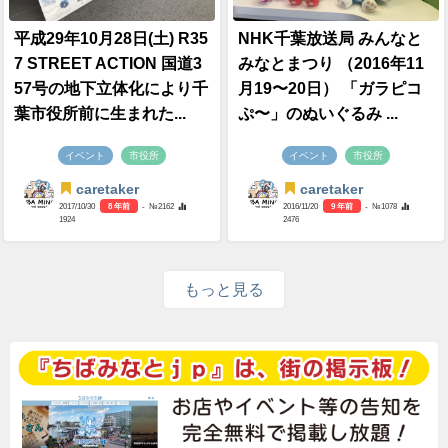
平成29年10月28日(土) R35
NHK千葉放送局 みんなと
7 STREET ACTION 国道3
みなとまつり （2016年11
57号の地下立体化により千
月19〜20日） 「ガラピコ
葉市役所前に生まれた...
ぷ〜」のぬいぐるみ ...
イベント
市役所
イベント
市役所
caretaker
caretaker
2017/10/30
8 年前
- №2162
2016/11/20
9 年前
- №1078
1924
2476
もっと見る