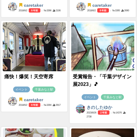
caretaker
caretaker
2018/6/2
8 年前
- №3396
2106
2018/6/2
8 年前
- №3395
2690
痛快！爆笑！天空寄席
受賞報告・「千葉デザイン
展2023」🎵
イベント
千葉みなと駅
イベント
千葉みなと駅
caretaker
2018/6/2
8 年前
- №3394
2917
きのしたゆか
2023/8/26
2 年前
- №14376
2738