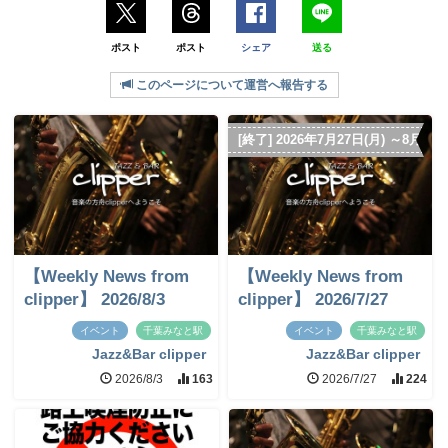
ポスト
ポスト
シェア
送る
このページについて運営へ報告する
[終了] 2026年7月27日(月) ～8月2日(
【Weekly News from
【Weekly News from
clipper】 2026/8/3
clipper】 2026/7/27
イベント
千葉みなと駅
イベント
千葉みなと駅
Jazz&Bar clipper
Jazz&Bar clipper
2026/8/3
163
2026/7/27
224