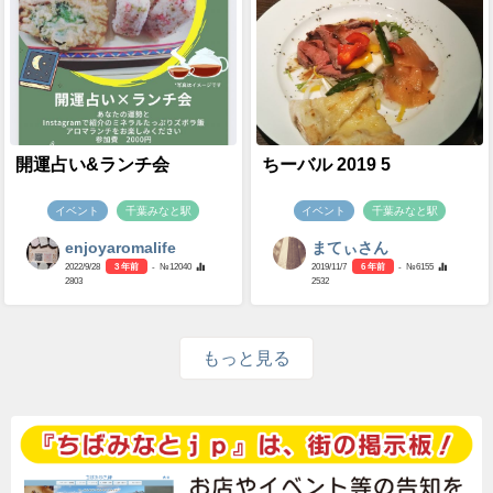
開運占い&ランチ会
ちーバル 2019 5
イベント
千葉みなと駅
イベント
千葉みなと駅
enjoyaromalife
まてぃさん
2022/9/28
3 年前
- №12040
2019/11/7
6 年前
- №6155
2803
2532
もっと見る