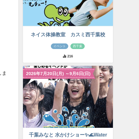
ネイス体操教室 カスミ西千葉校
。
イベント
西千葉
216
しま
2026年7月20日(月) ～9月6日(日)
千葉みなと 水かけショー✨🌊Water