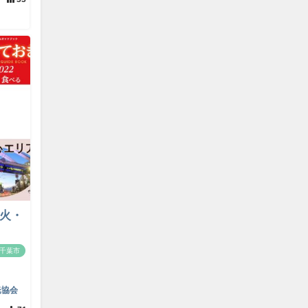
（火・
千葉市
光協会