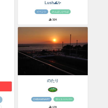
Lush🌊✨
イベント
さんばしひろば
324
のたり
CHIBAMINART
ヨットハーバー
170