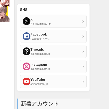
SNS
X
›
@chibaminato_jp
Facebook
›
Facebookページ
Threads
›
@chibaminato.jp
Instagram
›
@chibaminato.jp
YouTube
›
chibaminato_jp
新着アカウント