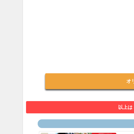
オ
以上は