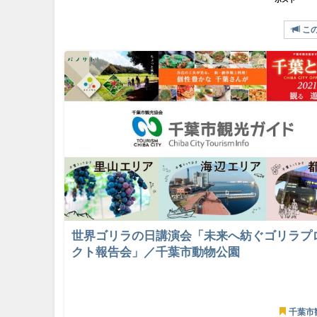
こ
世界ゴリラの日講演会「未来へ紡ぐゴリラプ
クト報告会」／千葉市動物公園
千葉市