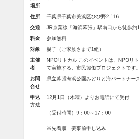
場所
住所
千葉県千葉市美浜区ひび野2-116
交通
JR京葉線「海浜幕張」駅南口から徒歩約1
料金
参加無料
対象
親子（ご家族さまで1組）
主催
NPOリトカル このイベントは、NPO
者
て実施する、市民協働プロジェクトです
お問
県立幕張海浜公園みどりと海パートナーズ（パーク
合せ
申込
12月1日（木曜）よりお電話にて受付
方法
（受付時間）9：00～17：00
※先着順 要事前申し込み