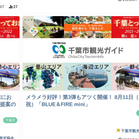
8/7
27
業にお
メラメラ好評！第3弾もアツく開催！ 8月11日
画提案の
祝）「BLUE＆FIRE mini」
千葉市
千葉市観
観光協会