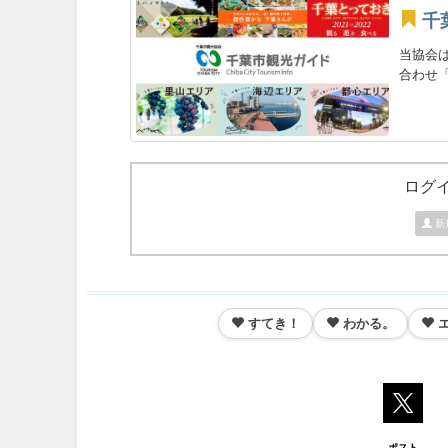
千
当協会
合わせ「
ログ
新
すてき！
わかる。
ポスト