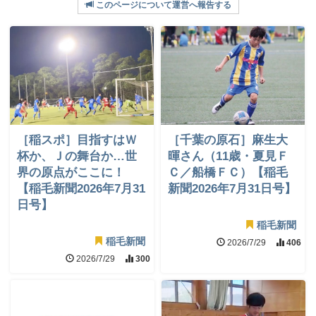
このページについて運営へ報告する
［稲スポ］目指すはＷ
［千葉の原石］麻生大
杯か、Ｊの舞台か…世
暉さん（11歳・夏見Ｆ
界の原点がここに！
Ｃ／船橋ＦＣ）【稲毛
【稲毛新聞2026年7月31
新聞2026年7月31日号】
日号】
稲毛新聞
稲毛新聞
2026/7/29
406
2026/7/29
300