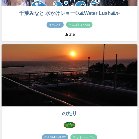
千葉みなと 水かけショー✨🌊Water Lush🌊✨
イベント
さんばしひろば
310
のたり
CHIBAMINART
ヨットハーバー