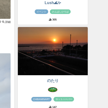
Lush🌊✨
イベント
さんばしひろば
305
詳細
のたり
CHIBAMINART
ヨットハーバー
147