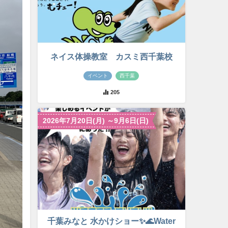
ネイス体操教室 カスミ西千葉校
イベント
西千葉
205
2026年7月20日(月) ～9月6日(日)
千葉みなと 水かけショー✨🌊Water