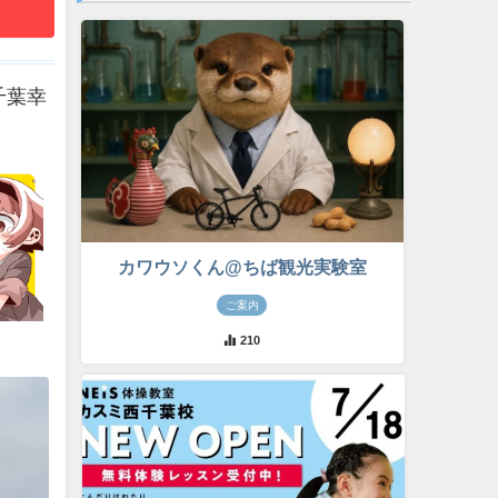
千葉幸
カワウソくん@ちば観光実験室
ご案内
210