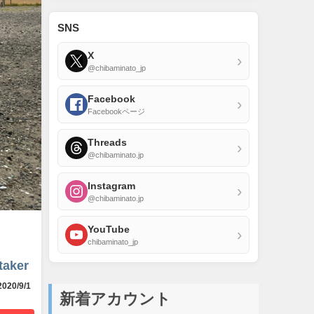
SNS
X
›
@chibaminato_jp
Facebook
›
Facebookページ
Threads
›
@chibaminato.jp
Instagram
›
@chibaminato.jp
YouTube
›
chibaminato_jp
taker
020/9/1
新着アカウント