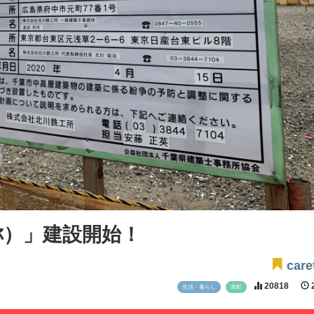
称）」建設開始！
care
20818
2
生活・暮らし
幸町