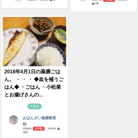
799
2018年4月1日の薬膳ごは
ん。 ・ ・ ・ ◆血を補うご
はん◆ ・ごはん ・小松菜
とお揚げさんの...
千葉市
おばんざい薬膳教室
結
2018/4/4
8 年前
- №3145
2902