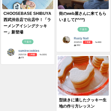
CHOOSEBASE SHIBUYA
街のweb屋さんに来てもら
西武渋谷店で出店中！「ラ
いまして(*^^*)
ーメンアイシングクッキ
千葉市
ー」新登場
Rusty Nail
千葉市
2019/5/15
7 年前
- №4866
2802
sumirecookies
2025/7/28
1 年前
- №18261
678
型抜きに適したクッキー生
地の作り方レッスン