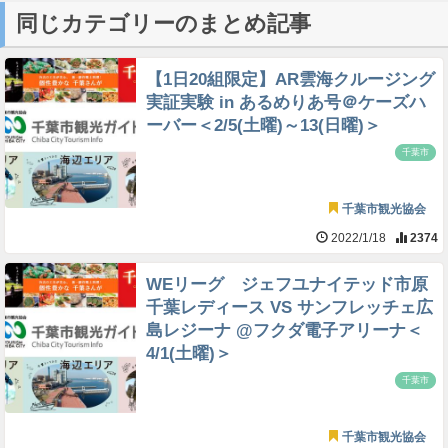
同じカテゴリーのまとめ記事
【1日20組限定】AR雲海クルージング
実証実験 in あるめりあ号＠ケーズハ
ーバー＜2/5(土曜)～13(日曜)＞
千葉市
千葉市観光協会
2022/1/18
2374
WEリーグ ジェフユナイテッド市原
千葉レディース VS サンフレッチェ広
島レジーナ @フクダ電子アリーナ＜
4/1(土曜)＞
千葉市
千葉市観光協会