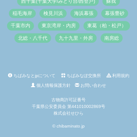
西千葉(千葉大学/みどり台/西登戸)
蘇我
稲毛海岸
検見川浜
海浜幕張
幕張豊砂
千葉市内
東京湾岸・内房
東葛（柏・松戸）
北総・八千代
九十九里・外房
南房総
ちばみなとjpについて
ちばみなぽ交換所
利用規約
個人情報保護方針
お問い合わせ
古物商許可証番号
千葉県公安委員会 第441010002869号
株式会社せひら
© chibaminato.jp