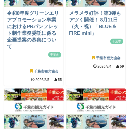
令和8年度グリーンエリ
メラメラ好評！第3弾も
アプロモーション事業
アツく開催！ 8月11日
におけるPRパンフレッ
（火・祝）「BLUE＆
ト制作業務委託に係る
FIRE mini」
企画提案の募集につい
千葉市
て
千葉市
千葉市観光協会
2026/8/4
59
千葉市観光協会
2026/8/5
55