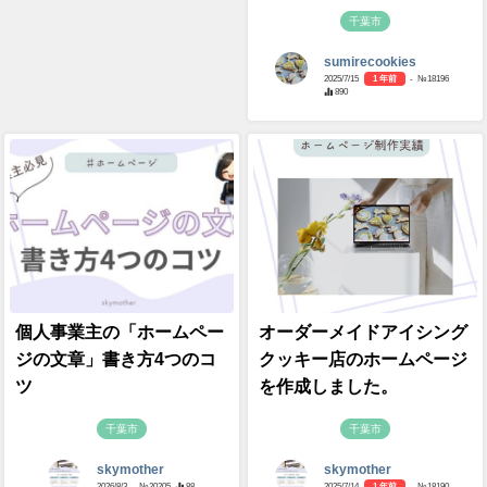
千葉市
sumirecookies
2025/7/15
1 年前
- №18196
890
個人事業主の「ホームペー
オーダーメイドアイシング
ジの文章」書き方4つのコ
クッキー店のホームページ
ツ
を作成しました。
千葉市
千葉市
skymother
skymother
2026/8/3
- №20205
88
2025/7/14
1 年前
- №18190