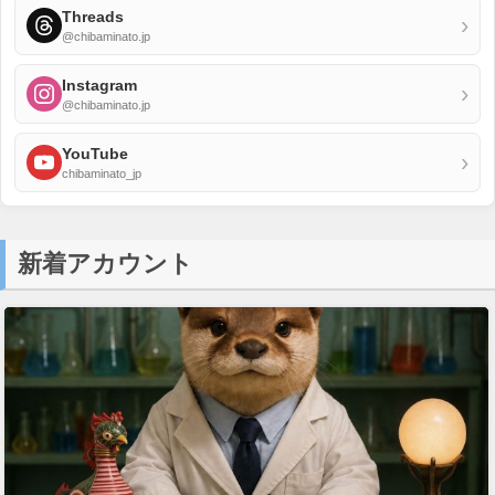
Threads
›
@chibaminato.jp
Instagram
›
@chibaminato.jp
YouTube
›
chibaminato_jp
新着アカウント