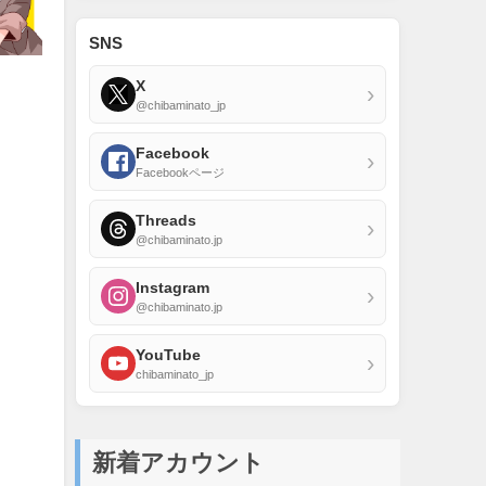
SNS
X
›
@chibaminato_jp
Facebook
›
Facebookページ
Threads
›
@chibaminato.jp
Instagram
›
@chibaminato.jp
YouTube
›
chibaminato_jp
新着アカウント