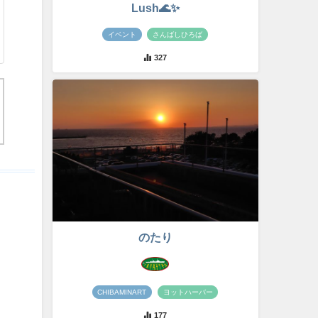
Lush🌊✨
イベント
さんばしひろば
327
のたり
CHIBAMINART
ヨットハーバー
177