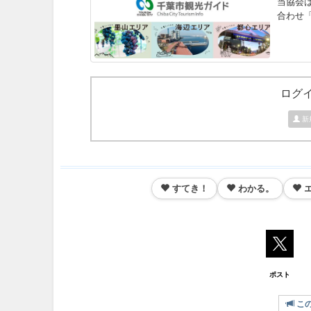
当協会
合わせ「
ログ
新
すてき！
わかる。
ポスト
こ