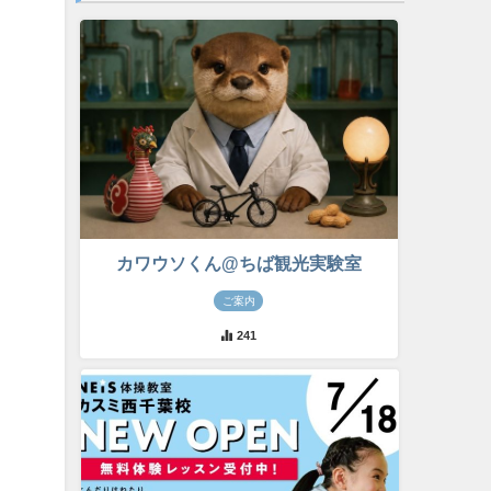
カワウソくん@ちば観光実験室
ご案内
241