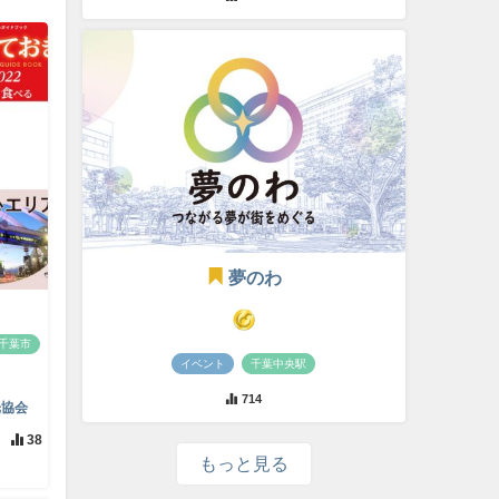
夢のわ
千葉市
イベント
千葉中央駅
714
光協会
38
もっと見る