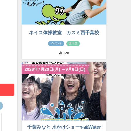
ネイス体操教室 カスミ西千葉校
イベント
西千葉
220
2026年7月20日(月) ～9月6日(日)
千葉みなと 水かけショー✨🌊Water