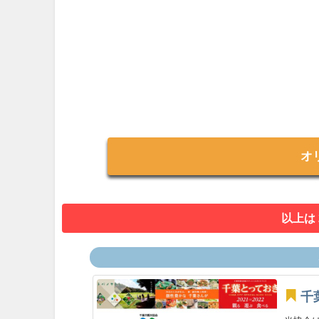
オ
以上は
千