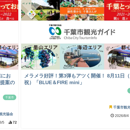
業にお
メラメラ好評！第3弾もアツく開催！ 8月11日
画提案の
祝）「BLUE＆FIRE mini」
千葉市
千葉市観
観光協会
2026/8/4
8/5
72