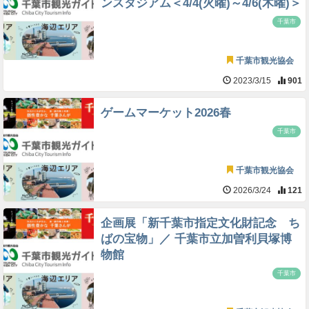
ンスタジアム＜4/4(火曜)～4/6(木曜)＞
千葉市
千葉市観光協会
2023/3/15
901
ゲームマーケット2026春
千葉市
千葉市観光協会
2026/3/24
121
企画展「新千葉市指定文化財記念 ち
ばの宝物」／ 千葉市立加曽利貝塚博
物館
千葉市