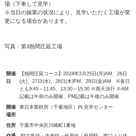
場（下車して見学）
※当日の操業の状況により、見学いただく工場が変
更になる場合があります。
写真：第3熱間圧延工場
開催
【熱間圧延コース】2024年3月25日(月)AM、26日
日
(火)、27日(水)、28日(木)PM、29日(金)AM ※各日
とも9:45～11:45、13:30～15:30 ※雨天決行 ※AM
記載は午前のみ開催、PM記載は午後のみ開催
開催
東日本製鉄所（千葉地区）内 見学センター
場所
住所
千葉市中央区川崎町1番地
交通
JR京葉線・内房線・外房線「蘇我駅」西口より徒