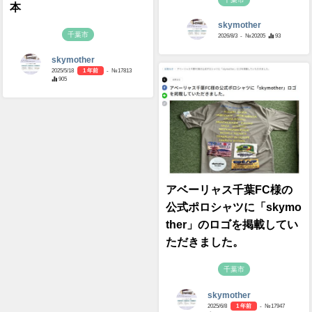
本
skymother
千葉市
2026/8/3
- №20205
93
skymother
2025/5/18
1 年前
- №17813
905
アベーリャス千葉FC様の
公式ポロシャツに「skymo
ther」のロゴを掲載してい
ただきました。
千葉市
skymother
2025/6/8
1 年前
- №17947