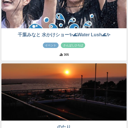
千葉みなと 水かけショー✨🌊Water Lush🌊✨
イベント
さんばしひろば
305
のたり