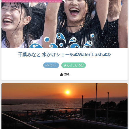
千葉みなと 水かけショー✨🌊Water Lush🌊✨
イベント
さんばしひろば
291