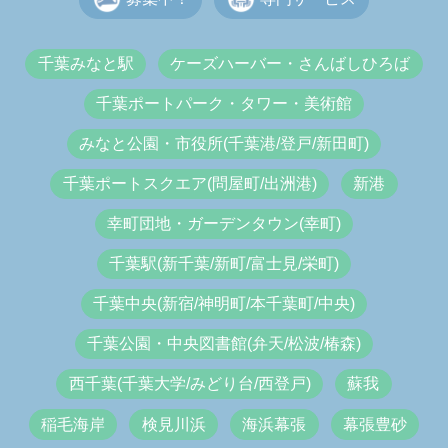
千葉みなと駅
ケーズハーバー・さんばしひろば
千葉ポートパーク・タワー・美術館
みなと公園・市役所(千葉港/登戸/新田町)
千葉ポートスクエア(問屋町/出洲港)
新港
幸町団地・ガーデンタウン(幸町)
千葉駅(新千葉/新町/富士見/栄町)
千葉中央(新宿/神明町/本千葉町/中央)
千葉公園・中央図書館(弁天/松波/椿森)
西千葉(千葉大学/みどり台/西登戸)
蘇我
稲毛海岸
検見川浜
海浜幕張
幕張豊砂