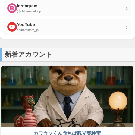
Instagram
›
@chibaminato.jp
YouTube
›
chibaminato_jp
新着アカウント
カワウソくん@ちば観光実験室