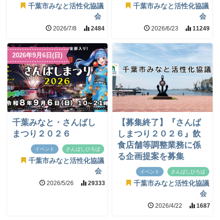
千葉市みなと活性化協議
千葉市みなと活性化協議
会
会
2026/7/8
2484
2026/6/23
11249
2026年9月6日(日)
千葉みなと・さんばし
【募集終了】『さんば
まつり２０２６
しまつり２０２６』飲
食店舗等調整業務に係
イベント
さんばしひろば
る企画提案を募集
千葉市みなと活性化協議
会
イベント
さんばしひろば
2026/5/26
29333
千葉市みなと活性化協議
会
2026/4/22
1687