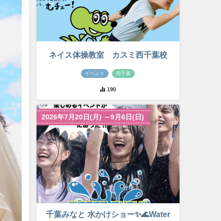
ネイス体操教室 カスミ西千葉校
イベント
西千葉
190
2026年7月20日(月) ～9月6日(日)
千葉みなと 水かけショー✨🌊Water