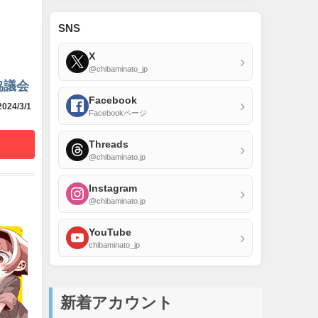
SNS
X
›
@chibaminato_jp
協議会
Facebook
›
024/3/1
Facebookページ
Threads
›
@chibaminato.jp
Instagram
›
@chibaminato.jp
YouTube
›
chibaminato_jp
新着アカウント