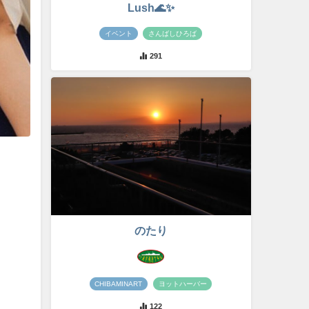
Lush🌊✨
イベント
さんばしひろば
291
のたり
CHIBAMINART
ヨットハーバー
122