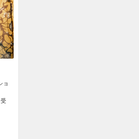
ショ
を受
。