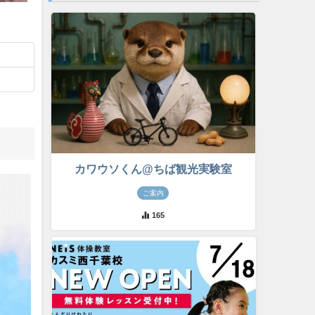
カワウソくん@ちば観光実験室
ご案内
165