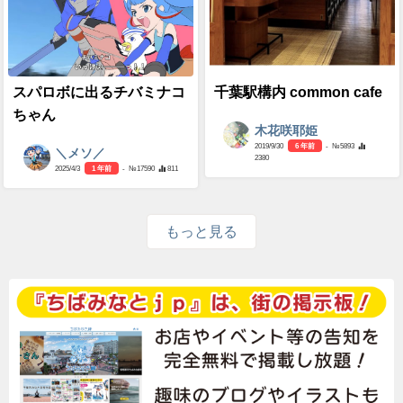
スパロボに出るチバミナコ
千葉駅構内 common cafe
ちゃん
木花咲耶姫
2019/9/30
6 年前
- №5893
＼メソ／
2380
2025/4/3
1 年前
- №17590
811
もっと見る