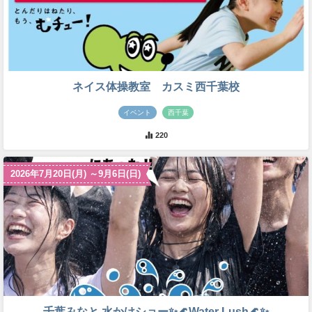
ネイス体操教室 カスミ西千葉校
イベント
西千葉
220
2026年7月20日(月) ～9月6日(日)
千葉みなと 水かけショー✨🌊Water Lush🌊✨