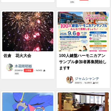
1351
佐倉 花火大会
100人鍵盤ハーモニカアン
サンブル参加者募集開始し
木花咲耶姫
ます❣️
2019/8/18
6 年前
- №5431
3500
ジャムシャンテ
2026/7/1
- №19972
610