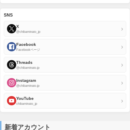
SNS
X
›
@chibaminato_jp
Facebook
›
Facebookページ
Threads
›
@chibaminato.jp
Instagram
›
@chibaminato.jp
YouTube
›
chibaminato_jp
新着アカウント