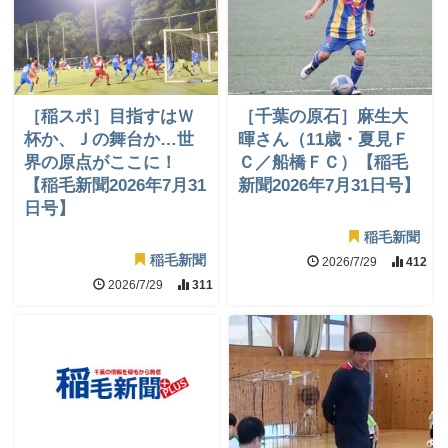
［稲スポ］目指すはＷ
［千葉の原石］麻生大
杯か、Ｊの舞台か…世
暉さん（11歳・夏見Ｆ
界の原点がここに！
Ｃ／船橋ＦＣ）【稲毛
【稲毛新聞2026年7月31
新聞2026年7月31日号】
日号】
稲毛新聞
稲毛新聞
2026/7/29
412
2026/7/29
311