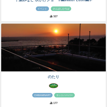
イベント
さんばしひろば
327
のたり
CHIBAMINART
ヨットハーバー
177