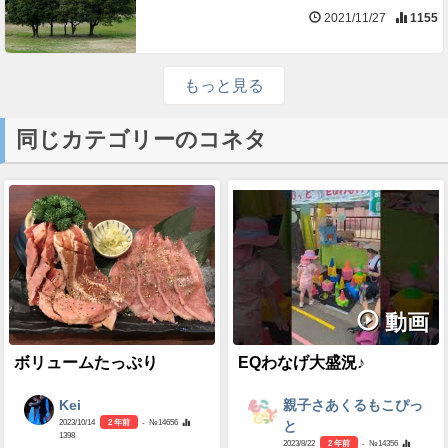
2021/11/27
1155
もっと見る
同じカテゴリーのコネタ
動画
ボリュームたっぷり
EQわなげ大盛況♪
Kei
親子さあくるもこぴっ
2023/10/14
2 年前
- №14656
と
1398
2023/8/22
2 年前
- №14356