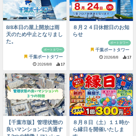
8/8本日の屋上開放は雨
８月２４日休館日のお知
天のため中止となりまし
らせ
た。
ポートタワー
千葉ポートタワー
ポートタワー
千葉ポートタワー
2026/8/8
17
2026/8/8
17
【千葉市版】管理状態の
８月８日（土）１１時か
良いマンションに共通す
ら縁日を開催いたしま