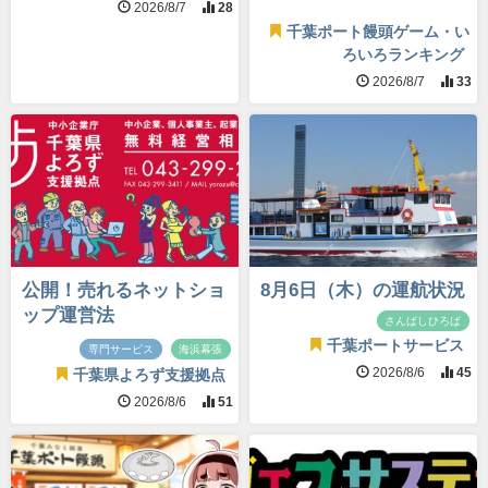
2026/8/7
28
千葉ポート饅頭ゲーム・い
ろいろランキング
2026/8/7
33
公開！売れるネットショ
8月6日（木）の運航状況
ップ運営法
さんばしひろば
千葉ポートサービス
専門サービス
海浜幕張
2026/8/6
45
千葉県よろず支援拠点
2026/8/6
51