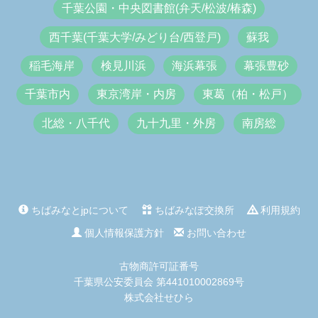
千葉公園・中央図書館(弁天/松波/椿森)
西千葉(千葉大学/みどり台/西登戸)
蘇我
稲毛海岸
検見川浜
海浜幕張
幕張豊砂
千葉市内
東京湾岸・内房
東葛（柏・松戸）
北総・八千代
九十九里・外房
南房総
ちばみなとjpについて
ちばみなぽ交換所
利用規約
個人情報保護方針
お問い合わせ
古物商許可証番号
千葉県公安委員会 第441010002869号
株式会社せひら