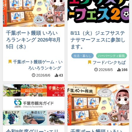
千葉ポート饅頭 いろい
8/11（火）ジェフサステ
ろランキング 2026年8月
ナサマーフェスに参加し
5日（水）
ます。
生活・暮らし
ハーバーシティ蘇我
千葉ポート饅頭ゲーム・い
フードバンクちば
ろいろランキング
2026/8/5
166
2026/8/6
43
令和8年度グリーンエリ
千葉ポート饅頭 いろい