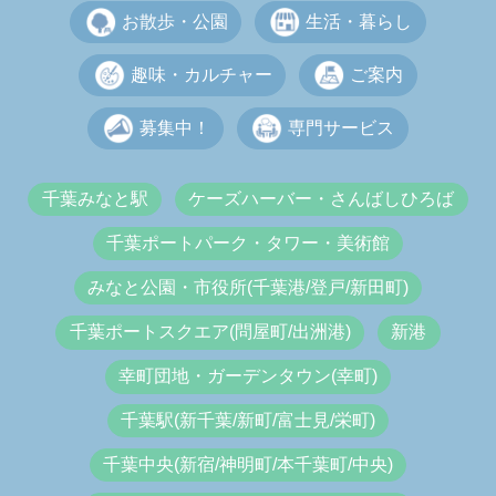
お散歩・公園
生活・暮らし
趣味・カルチャー
ご案内
募集中！
専門サービス
千葉みなと駅
ケーズハーバー・さんばしひろば
千葉ポートパーク・タワー・美術館
みなと公園・市役所(千葉港/登戸/新田町)
千葉ポートスクエア(問屋町/出洲港)
新港
幸町団地・ガーデンタウン(幸町)
千葉駅(新千葉/新町/富士見/栄町)
千葉中央(新宿/神明町/本千葉町/中央)