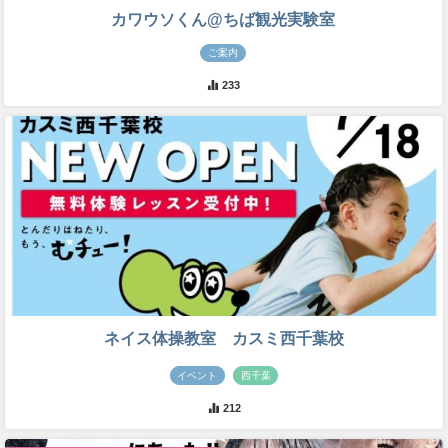
カワウソくん@ちば観光実験室
ご案内
233
ネイス体操教室 カスミ西千葉校
イベント
西千葉
212