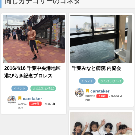
同じカテゴリーのコネタ
2016/4/16 千葉中央港地区
千葉みなと病院 内覧会
港びらき記念プロレス
イベント
さんばしひろば
イベント
さんばしひろば
caretaker
2017/3/19
9 年前
- №1454
caretaker
2911
2016/4/27
10 年前
- №113
2634