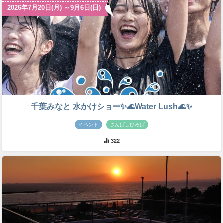
2026年7月20日(月) ～9月6日(日)
千葉みなと 水かけショー✨🌊Water Lush🌊✨
イベント
さんばしひろば
322