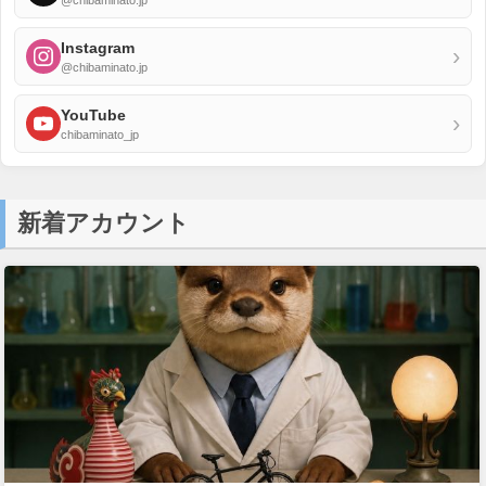
Instagram
›
@chibaminato.jp
YouTube
›
chibaminato_jp
新着アカウント