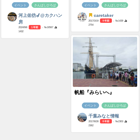
イベント
さんばしひろば
イベント
さんばしひろば
河上佑彷🎷@カクハン
caretaker
2017/3/19
9 年前
- №1439
房
2754
2024/9/8
1 年前
- №16567
1432
帆船『みらいへ』
イベント
さんばしひろば
千葉みなと情報
2017/8/28
8 年前
- №2303
2362