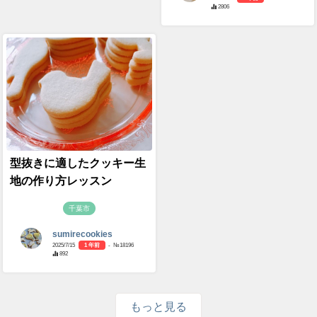
2806
型抜きに適したクッキー生
地の作り方レッスン
千葉市
sumirecookies
2025/7/15
1 年前
- №18196
892
もっと見る