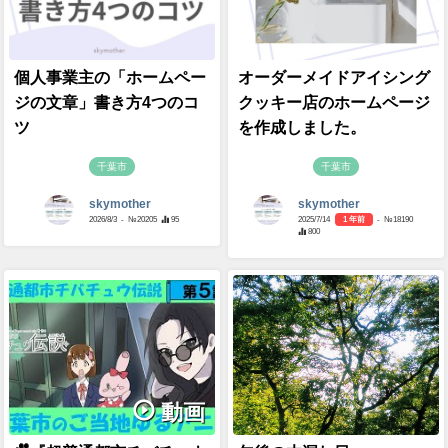
個人事業主の「ホームペー
オーダーメイドアイシング
ジの文章」書き方4つのコ
クッキー店のホームページ
ツ
を作成しました。
千葉市
千葉市
skymother
skymother
2026/8/3
- №20205
95
2025/7/14
1 年前
- №18190
800
動画