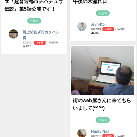
🎥『超普通都市チバチュウ
午後の木漏れ日
伝説』第5話公開です！
千葉市
千葉市
みかポン
2018/11/1
7 年前
- №3908
河上佑彷🎷@カクハン
2860
房
2024/3/12
2 年前
- №15558
1322
街のweb屋さんに来てもら
いまして(*^^*)
千葉市
Rusty Nail
2019/5/15
7 年前
- №4866