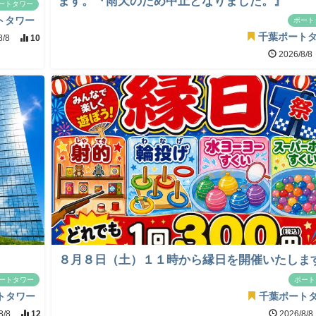
ます。『雨天のため中止となりました。』
ートタワー
トタワー
ポート
千葉ポート
8/8
10
2026/8/8
８月８日（土）１１時から縁日を開催いたしま
ートタワー
ポート
トタワー
千葉ポート
8/8
12
2026/8/8