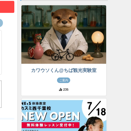
カワウソくん@ちば観光実験室
ご案内
235