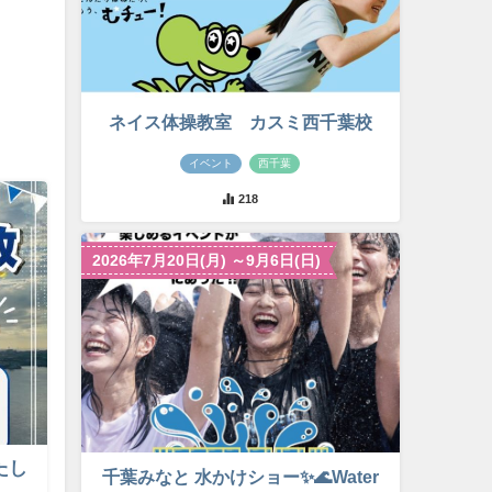
ネイス体操教室 カスミ西千葉校
イベント
西千葉
218
2026年7月20日(月) ～9月6日(日)
たし
千葉みなと 水かけショー✨🌊Water