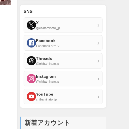
SNS
X
›
@chibaminato_jp
Facebook
›
Facebookページ
Threads
›
@chibaminato.jp
Instagram
›
@chibaminato.jp
YouTube
›
chibaminato_jp
新着アカウント