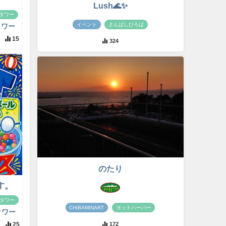
Lush🌊✨
タワー
イベント
さんばしひろば
タワー
15
324
のたり
す。
タワー
CHIBAMINART
ヨットハーバー
タワー
172
25