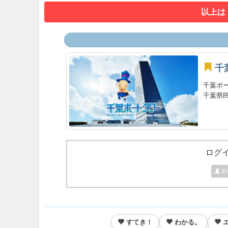
以上は
千
千葉ポ
千葉県民
ログ
新
すてき！
わかる。