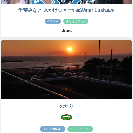
千葉みなと 水かけショー✨🌊Water Lush🌊✨
イベント
さんばしひろば
305
のたり
CHIBAMINART
ヨットハーバー