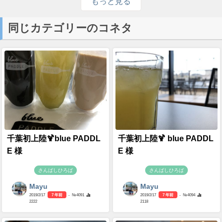
もっと見る
同じカテゴリーのコネタ
千葉初上陸🍹blue PADDL
千葉初上陸🍹 blue PADDL
E 様
E 様
さんばしひろば
さんばしひろば
Mayu
Mayu
2019/2/17
7 年前
- №4091
2019/2/17
7 年前
- №4094
2222
2118