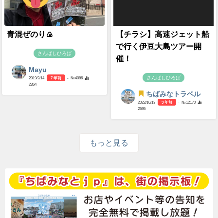
青混ぜのり🍙
【チラシ】高速ジェット船
で行く伊豆大島ツアー開
さんばしひろば
催！
Mayu
さんばしひろば
2019/2/14
7 年前
- №4086
2364
ちばみなトラベル
2022/10/13
3 年前
- №12170
2595
もっと見る