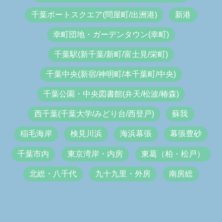
千葉ポートスクエア(問屋町/出洲港)
新港
幸町団地・ガーデンタウン(幸町)
千葉駅(新千葉/新町/富士見/栄町)
千葉中央(新宿/神明町/本千葉町/中央)
千葉公園・中央図書館(弁天/松波/椿森)
西千葉(千葉大学/みどり台/西登戸)
蘇我
稲毛海岸
検見川浜
海浜幕張
幕張豊砂
千葉市内
東京湾岸・内房
東葛（柏・松戸）
北総・八千代
九十九里・外房
南房総