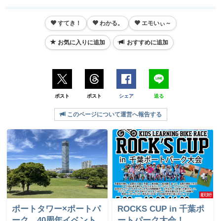
すてき！
わかる。
エモいぃ～
お気に入りに追加
おすすめに追加
ポスト
ポスト
シェア
送る
このページについて運営へ報告する
ポートタワー×ポートパ
ROCKS CUP in 千葉ポ
ーク 40周年イベント
ートパーク大会！