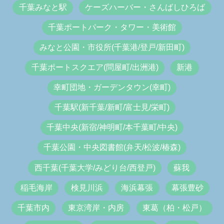
千葉みなと駅
ケーズハーバー・さんばしひろば
千葉ポートパーク・タワー・美術館
みなと公園・市役所(千葉港/登戸/新田町)
千葉ポートスクエア(問屋町/出洲港)
新港
幸町団地・ガーデンタウン(幸町)
千葉駅(新千葉/新町/富士見/栄町)
千葉中央(新宿/神明町/本千葉町/中央)
千葉公園・中央図書館(弁天/松波/椿森)
西千葉(千葉大学/みどり台/西登戸)
蘇我
稲毛海岸
検見川浜
海浜幕張
幕張豊砂
千葉市内
東京湾岸・内房
東葛（柏・松戸）