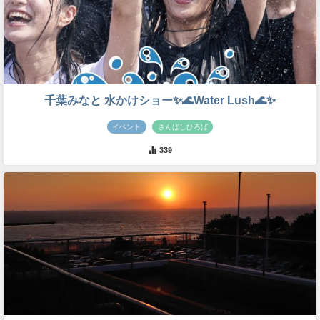
千葉みなと 水かけショー✨🌊Water Lush🌊✨
イベント
さんばしひろば
339