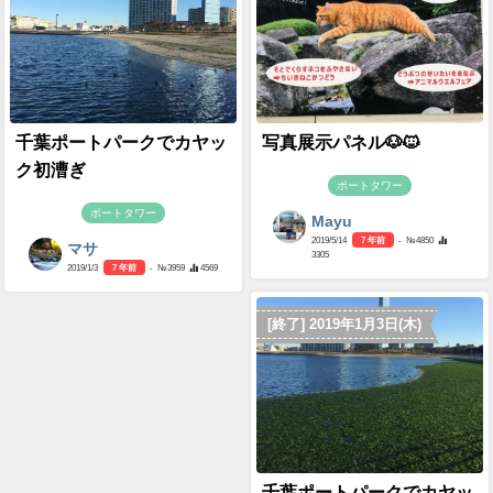
千葉ポートパークでカヤッ
写真展示パネル🐶🐱
ク初漕ぎ
ポートタワー
ポートタワー
Mayu
2019/5/14
7 年前
- №4850
マサ
3305
2019/1/3
7 年前
- №3959
4569
[終了] 2019年1月3日(木)
千葉ポートパークでカヤッ