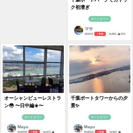
ク初漕ぎ
ポートタワー
マサ
2019/1/3
7 年前
- №3961
3741
オーシャンビューレストラ
千葉ポートタワーからの夕
ン😳 〜日中編☀️〜
景✨
ポートタワー
ポートタワー
Mayu
Mayu
2019/3/29
7 年前
- №4372
2019/5/14
7 年前
- №4847