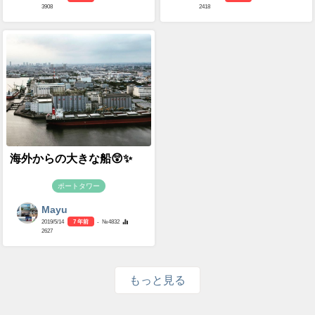
3908
2418
海外からの大きな船😲✨
ポートタワー
Mayu
2019/5/14
7 年前
- №4832
2627
もっと見る