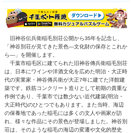
旧神谷伝兵衛稲毛別荘公開から35年を記念し、
「神谷別荘が見てきた景色―文化財の保存とこれか
ら―」を開催します。
千葉市稲毛区に建てられた旧神谷傳兵衛稲毛別荘
は、日本にワインや洋酒文化を広めた明治・大正時
代の実業家・神谷傳兵衛が大正7年に建てた洋館建
築です。鉄筋コンクリート造りとして初期の貴重な
作例であり、千葉市では数少ない近代建築(明治・
大正時代)のひとつでもあります。また当時、海辺
の保養地であった稲毛には多くの文人や画家が訪
れ、様々な作品にその景色が登場しました。神谷別
荘は、そのような稲毛の海辺の変遷や文化的歴史