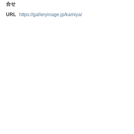
合せ
URL
https://galleryinage.jp/kamiya/