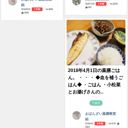
2025/7/28
1 年前
- №18261
結
682
2018/9/19
7 年前
- №3868
3986
2018年4月1日の薬膳ごは
ん。 ・ ・ ・ ◆血を補うご
はん◆ ・ごはん ・小松菜
とお揚げさんの...
千葉市
おばんざい薬膳教室
結
2018/4/4
8 年前
- №3145
2904