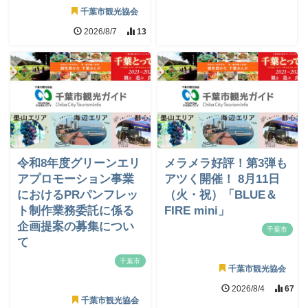
千葉市観光協会
2026/8/7
13
令和8年度グリーンエリ
メラメラ好評！第3弾も
アプロモーション事業
アツく開催！ 8月11日
におけるPRパンフレッ
（火・祝）「BLUE＆
ト制作業務委託に係る
FIRE mini」
企画提案の募集につい
千葉市
て
千葉市
千葉市観光協会
2026/8/4
67
千葉市観光協会