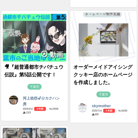
動画
🎥『超普通都市チバチュウ
オーダーメイドアイシング
伝説』第5話公開です！
クッキー店のホームページ
を作成しました。
千葉市
千葉市
河上佑彷🎷@カクハン
房
skymother
2024/3/12
2 年前
- №15558
2025/7/14
1 年前
- №18190
1323
800