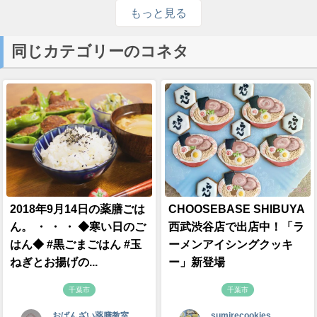
もっと見る
同じカテゴリーのコネタ
2018年9月14日の薬膳ごは
CHOOSEBASE SHIBUYA
ん。 ・ ・ ・ ◆寒い日のご
西武渋谷店で出店中！「ラ
はん◆ #黒ごまごはん #玉
ーメンアイシングクッキ
ねぎとお揚げの...
ー」新登場
千葉市
千葉市
おばんざい薬膳教室
sumirecookies