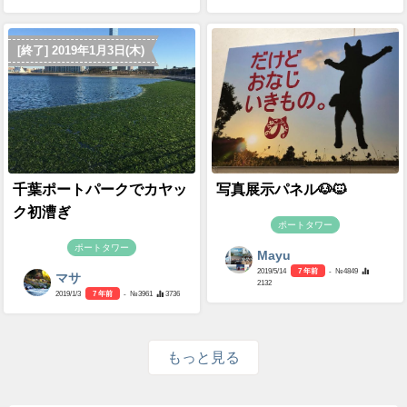
[終了] 2019年1月3日(木)
千葉ポートパークでカヤッ
写真展示パネル🐶🐱
ク初漕ぎ
ポートタワー
ポートタワー
Mayu
2019/5/14
7 年前
- №4849
マサ
2132
2019/1/3
7 年前
- №3961
3736
もっと見る