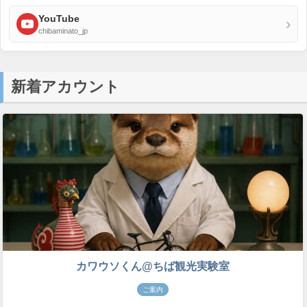
YouTube
›
chibaminato_jp
新着アカウント
カワウソくん@ちば観光実験室
ご案内