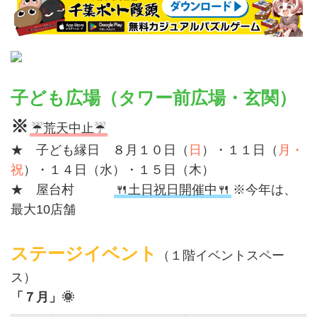
子ども広場（タワー前広場・玄関）
※
☔荒天中止☔
★ 子ども縁日 ８月１０日（
日
）・１１日（
月・
祝
）・１４日（水）・１５日（木）
★ 屋台村
🍴土日祝日開催中🍴
※今年は、
最大10店舗
ステージイベント
（１階イベントスペー
ス）
「７月」🌞