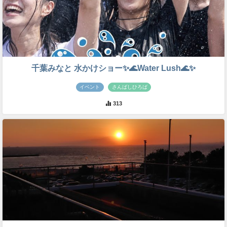
千葉みなと 水かけショー✨🌊Water Lush🌊✨
イベント
さんばしひろば
313