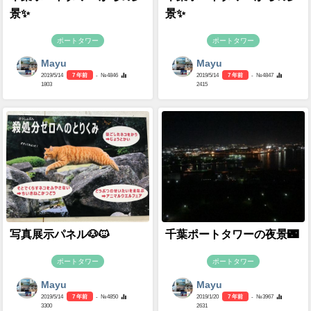
景✨
景✨
ポートタワー
ポートタワー
Mayu
Mayu
2019/5/14
7 年前
- №4846
2019/5/14
7 年前
- №4847
1803
2415
写真展示パネル🐶🐱
千葉ポートタワーの夜景🌃
ポートタワー
ポートタワー
Mayu
Mayu
2019/5/14
7 年前
- №4850
2019/1/20
7 年前
- №3967
3300
2631