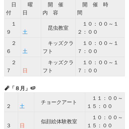
日
曜
開 催
開 催 時
付
日
内 容
間
１
１０：００～１
昆虫教室
９
土
２：００
２
キッズクラ
１０：００～１
６
土
フト
７：００
２
キッズクラ
１０：００～１
７
日
フト
７：００
🧨「８月」🍉
１１：００～
チョークアート
２
土
１５：００
１０：００～
似顔絵体験教室
３
日
１５：００