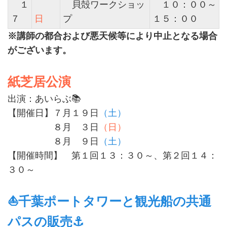
１
貝殻ワークショッ
１０：００～
７
日
プ
１５：００
※講師の都合および悪天候等により中止となる場合
がございます。
紙芝居公演
出演：あいらぶ📚
【開催日】７月１９日
（土）
８月 ３日
（日）
８月 ９日
（土）
【開催時間】 第１回１３：３０～、第２回１４：
３０～
⛵千葉ポートタワーと観光船の共通
パスの販売⚓