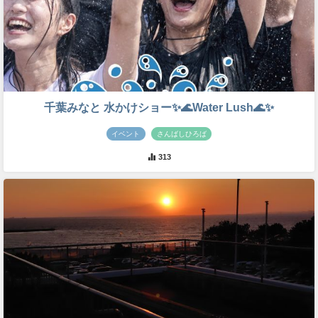
千葉みなと 水かけショー✨🌊Water Lush🌊✨
イベント
さんばしひろば
313