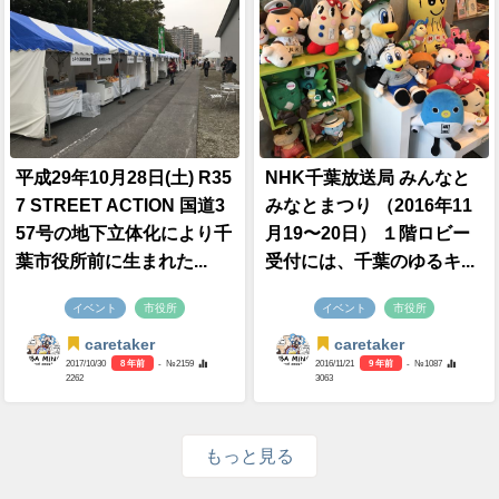
平成29年10月28日(土) R35
NHK千葉放送局 みんなと
7 STREET ACTION 国道3
みなとまつり （2016年11
57号の地下立体化により千
月19〜20日） １階ロビー
葉市役所前に生まれた...
受付には、千葉のゆるキ...
イベント
市役所
イベント
市役所
caretaker
caretaker
2017/10/30
8 年前
- №2159
2016/11/21
9 年前
- №1087
2262
3063
もっと見る