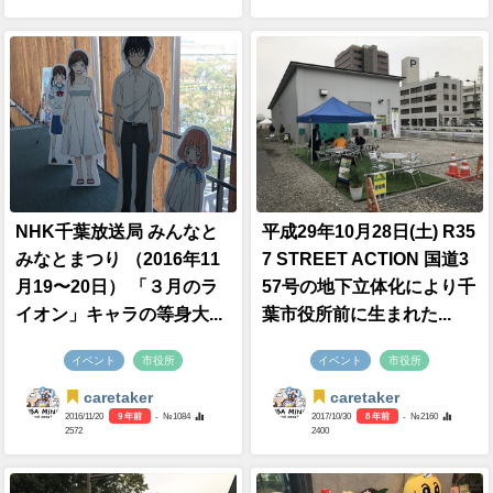
NHK千葉放送局 みんなと
平成29年10月28日(土) R35
みなとまつり （2016年11
7 STREET ACTION 国道3
月19〜20日） 「３月のラ
57号の地下立体化により千
イオン」キャラの等身大...
葉市役所前に生まれた...
イベント
市役所
イベント
市役所
caretaker
caretaker
2016/11/20
9 年前
- №1084
2017/10/30
8 年前
- №2160
2572
2400