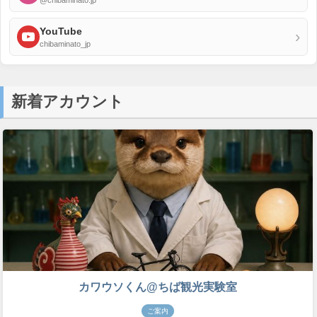
@chibaminato.jp
YouTube
›
chibaminato_jp
新着アカウント
カワウソくん@ちば観光実験室
ご案内