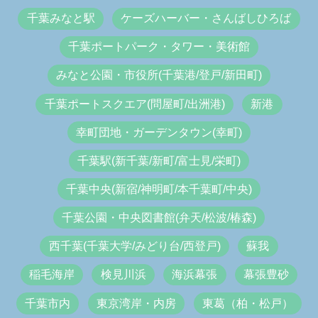
千葉みなと駅
ケーズハーバー・さんばしひろば
千葉ポートパーク・タワー・美術館
みなと公園・市役所(千葉港/登戸/新田町)
千葉ポートスクエア(問屋町/出洲港)
新港
幸町団地・ガーデンタウン(幸町)
千葉駅(新千葉/新町/富士見/栄町)
千葉中央(新宿/神明町/本千葉町/中央)
千葉公園・中央図書館(弁天/松波/椿森)
西千葉(千葉大学/みどり台/西登戸)
蘇我
稲毛海岸
検見川浜
海浜幕張
幕張豊砂
千葉市内
東京湾岸・内房
東葛（柏・松戸）