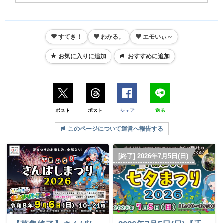
すてき！
わかる。
エモいぃ～
お気に入りに追加
おすすめに追加
ポスト
ポスト
シェア
送る
このページについて運営へ報告する
[終了] 2026年7月5日(日)