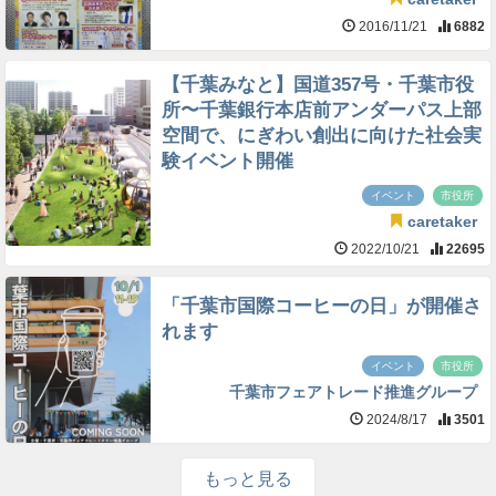
2016/11/21
6882
【千葉みなと】国道357号・千葉市役
所〜千葉銀行本店前アンダーパス上部
空間で、にぎわい創出に向けた社会実
験イベント開催
イベント
市役所
caretaker
2022/10/21
22695
「千葉市国際コーヒーの日」が開催さ
れます
イベント
市役所
千葉市フェアトレード推進グループ
2024/8/17
3501
もっと見る