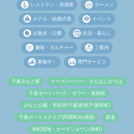
レストラン・居酒屋
ラーメン
ホテル・結婚式場
イベント
お散歩・公園
生活・暮らし
趣味・カルチャー
ご案内
募集中！
専門サービス
千葉みなと駅
ケーズハーバー・さんばしひろば
千葉ポートパーク・タワー・美術館
みなと公園・市役所(千葉港/登戸/新田町)
千葉ポートスクエア(問屋町/出洲港)
新港
幸町団地・ガーデンタウン(幸町)