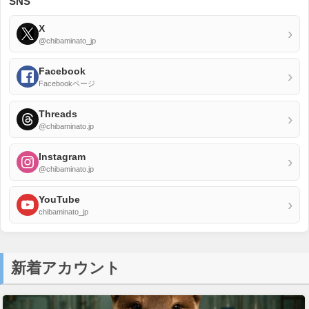
SNS
X
›
@chibaminato_jp
Facebook
›
Facebookページ
Threads
›
@chibaminato.jp
Instagram
›
@chibaminato.jp
YouTube
›
chibaminato_jp
新着アカウント