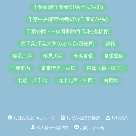
千葉駅(新千葉/新町/富士見/栄町)
千葉中央(新宿/神明町/本千葉町/中央)
千葉公園・中央図書館(弁天/松波/椿森)
西千葉(千葉大学/みどり台/西登戸)
蘇我
稲毛海岸
検見川浜
海浜幕張
幕張豊砂
千葉市内
東京湾岸・内房
東葛（柏・松戸）
北総・八千代
九十九里・外房
南房総
ちばみなとjpについて
ちばみなぽ交換所
利用規約
個人情報保護方針
お問い合わせ