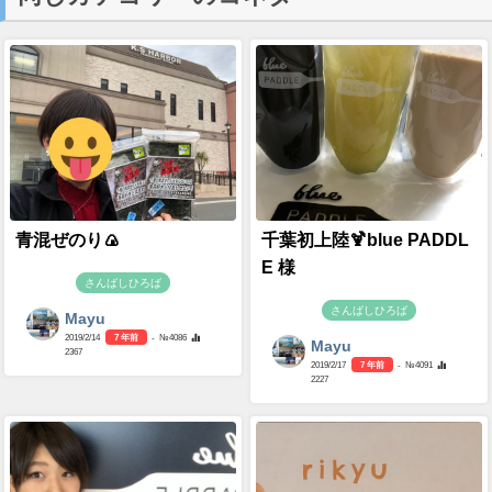
青混ぜのり🍙
千葉初上陸🍹blue PADDL
E 様
さんばしひろば
さんばしひろば
Mayu
2019/2/14
7 年前
- №4086
Mayu
2367
2019/2/17
7 年前
- №4091
2227