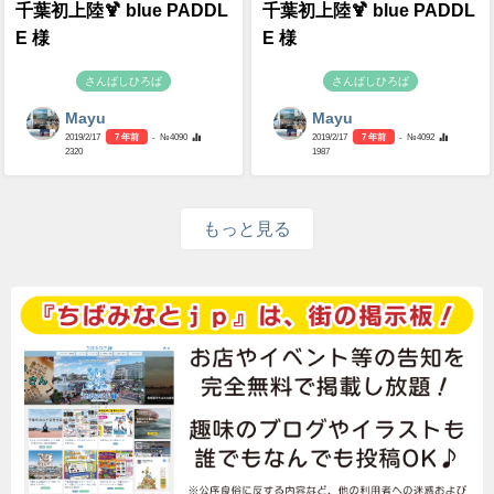
千葉初上陸🍹 blue PADDL
千葉初上陸🍹 blue PADDL
E 様
E 様
さんばしひろば
さんばしひろば
Mayu
Mayu
2019/2/17
7 年前
- №4090
2019/2/17
7 年前
- №4092
2320
1987
もっと見る