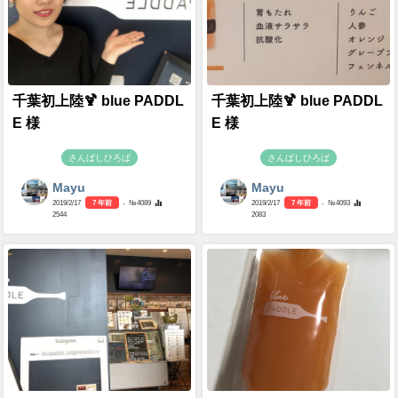
千葉初上陸🍹 blue PADDL
千葉初上陸🍹 blue PADDL
E 様
E 様
さんばしひろば
さんばしひろば
Mayu
Mayu
2019/2/17
7 年前
- №4089
2019/2/17
7 年前
- №4093
2544
2083