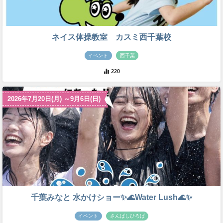
ネイス体操教室 カスミ西千葉校
イベント
西千葉
220
2026年7月20日(月) ～9月6日(日)
千葉みなと 水かけショー✨🌊Water Lush🌊✨
イベント
さんばしひろば