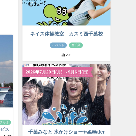
ネイス体操教室 カスミ西千葉校
イベント
西千葉
205
2026年7月20日(月) ～9月6日(日)
ひろば
ービス
千葉みなと 水かけショー✨🌊Water