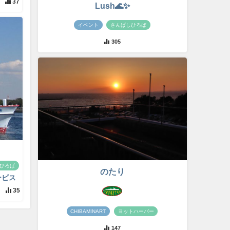
37
Lush🌊✨
イベント
さんばしひろば
305
ひろば
のたり
ービス
35
CHIBAMINART
ヨットハーバー
147