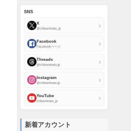
SNS
X
›
@chibaminato_jp
Facebook
›
Facebookページ
Threads
›
@chibaminato.jp
Instagram
›
@chibaminato.jp
YouTube
›
chibaminato_jp
新着アカウント