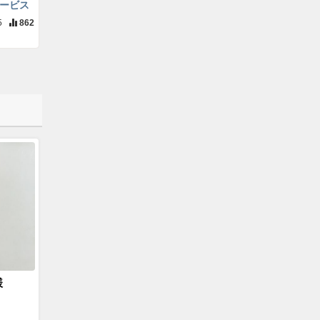
ービス
5
862
様