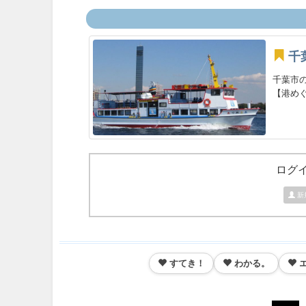
千
千葉市
【港めぐ
ログ
新
すてき！
わかる。