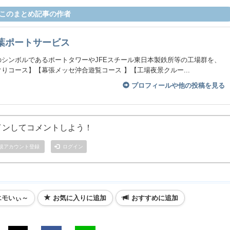
このまとめ記事の作者
葉ポートサービス
のシンボルであるポートタワーやJFEスチール東日本製鉄所等の工場群を、
りコース】【幕張メッセ沖合遊覧コース 】【工場夜景クルー...
プロフィールや他の投稿を見る
インしてコメントしよう！
規アカウント登録
ログイン
エモいぃ～
お気に入りに追加
おすすめに追加