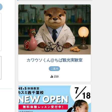
カワウソくん@ちば観光実験室
ご案内
210