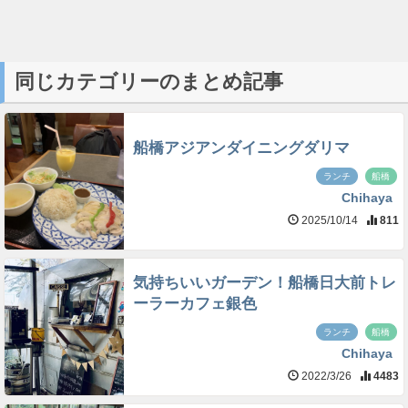
同じカテゴリーのまとめ記事
船橋アジアンダイニングダリマ
ランチ
船橋
Chihaya
2025/10/14
811
気持ちいいガーデン！船橋日大前トレ
ーラーカフェ銀色
ランチ
船橋
Chihaya
2022/3/26
4483