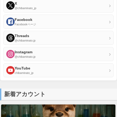
X
›
@chibaminato_jp
Facebook
›
Facebookページ
Threads
›
@chibaminato.jp
Instagram
›
@chibaminato.jp
YouTube
›
chibaminato_jp
新着アカウント