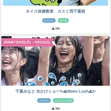
ネイス体操教室 カスミ西千葉校
イベント
西千葉
205
2026年7月20日(月) ～9月6日(日)
千葉みなと 水かけショー✨🌊Water Lush🌊✨
イベント
さんばしひろば
305