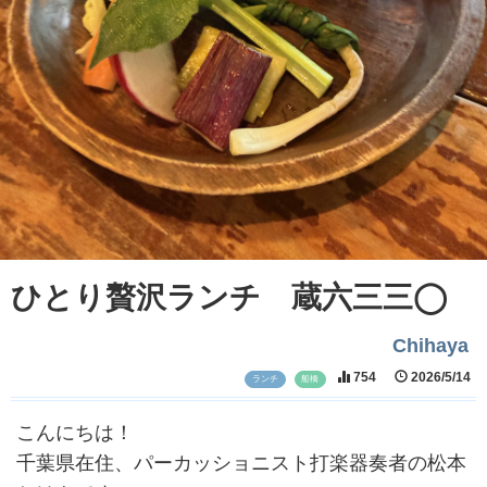
ひとり贅沢ランチ 蔵六三三◯
Chihaya
754
2026/5/14
ランチ
船橋
こんにちは！
千葉県在住、パーカッショニスト打楽器奏者の松本