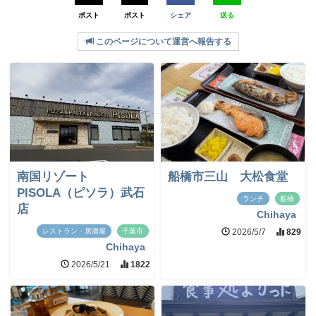
ポスト
ポスト
シェア
送る
このページについて運営へ報告する
南国リゾート
船橋市三山 大松食堂
PISOLA（ピソラ）武石
ランチ
船橋
店
Chihaya
レストラン・居酒屋
千葉市
2026/5/7
829
Chihaya
2026/5/21
1822