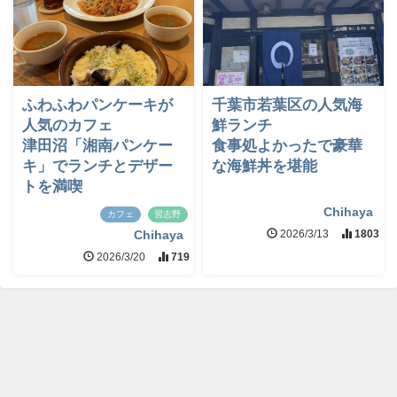
ふわふわパンケーキが
千葉市若葉区の人気海
人気のカフェ
鮮ランチ
津田沼「湘南パンケー
食事処よかったで豪華
キ」でランチとデザー
な海鮮丼を堪能
トを満喫
Chihaya
カフェ
習志野
2026/3/13
1803
Chihaya
2026/3/20
719