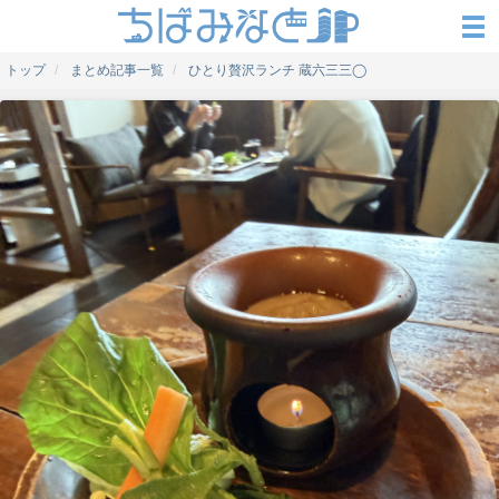
トップ
まとめ記事一覧
ひとり贅沢ランチ 蔵六三三◯